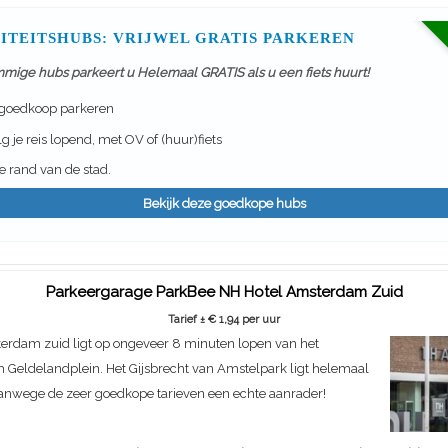
ITEITSHUBS: VRIJWEL GRATIS PARKEREN
mmige hubs parkeert u Helemaal GRATIS als u een fiets huurt!
 goedkoop parkeren
g je reis lopend, met OV of (huur)fiets
 rand van de stad.
Bekijk deze goedkope hubs
Parkeergarage ParkBee NH Hotel Amsterdam Zuid
Tarief ± € 1,94 per uur
erdam zuid ligt op ongeveer 8 minuten lopen van het
 Geldelandplein. Het Gijsbrecht van Amstelpark ligt helemaal
anwege de zeer goedkope tarieven een echte aanrader!