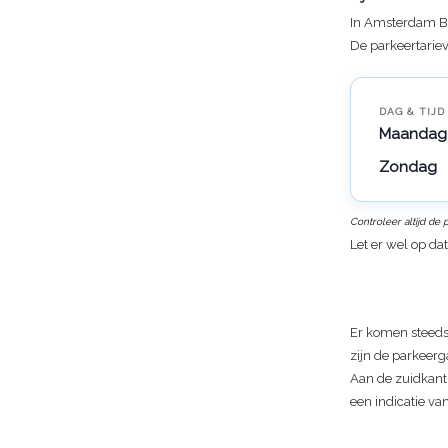
In Amsterdam
B
De parkeertariev
DAG & TIJD
Maandag 
Zondag
Controleer altijd de
Let er wel op da
Er komen steeds
zijn de parkeerg
Aan de zuidkant 
een indicatie va