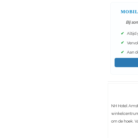
MOBIL
Bij so
✔
Altijd
✔
Vervol
✔
Aan de
NH Hotel Amst
winkelcentrum
om de hoek. V