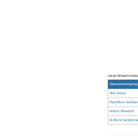
Let op: De kaart is indi
Naam parkeergarag
NH Hotel
ParkBee Gelder
Hotel Novotel
Q-Park Gelderl