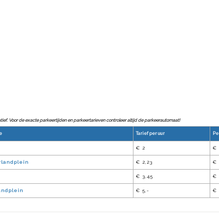
catief. Voor de exacte parkeertijden en parkeertarieven controleer altijd de parkeerautomaat!
e
Tarief per uur
Pe
€ 2
€ 
landplein
€ 2,23
€ 
€ 3,45
€ 
andplein
€ 5,-
€ 