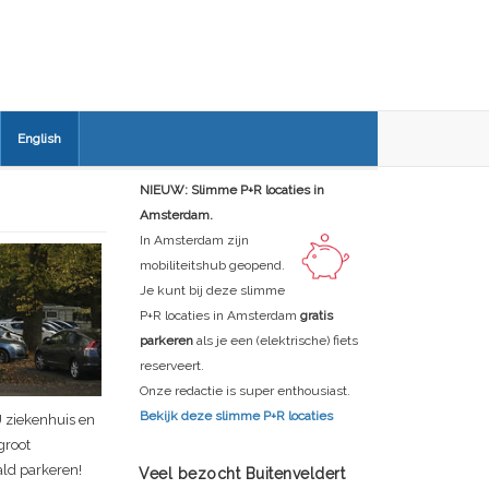
English
NIEUW: Slimme P+R locaties in
M
Amsterdam.
In Amsterdam zijn
mobiliteitshub geopend.
Je kunt bij deze slimme
P+R locaties in Amsterdam
gratis
parkeren
als je een (elektrische) fiets
reserveert.
Onze redactie is super enthousiast.
Bekijk deze slimme P+R locaties
U ziekenhuis en
groot
ald parkeren!
Veel bezocht Buitenveldert