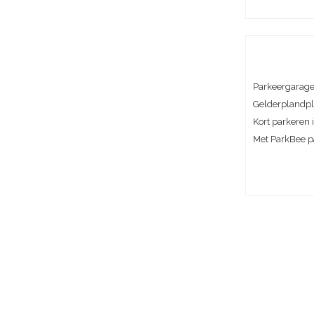
Parkeergarage 
Gelderplandpl
Kort parkeren i
Met ParkBee pa