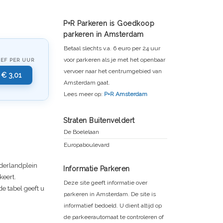
P+R Parkeren is Goedkoop
parkeren in Amsterdam
Betaal slechts v.a. 6 euro per 24 uur
voor parkeren als je met het openbaar
IEF PER UUR
vervoer naar het centrumgebied van
€ 3,01
Amsterdam gaat.
Lees meer op:
P+R Amsterdam
Straten Buitenveldert
De Boelelaan
Europaboulevard
derlandplein
Informatie Parkeren
keert.
Deze site geeft informatie over
e tabel geeft u
parkeren in Amsterdam. De site is
informatief bedoeld. U dient altijd op
de parkeerautomaat te controleren of