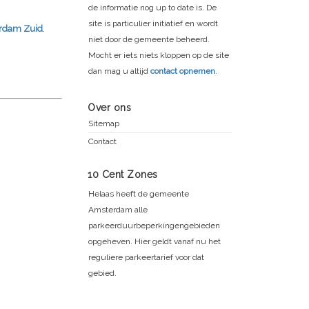
de informatie nog up to date is. De
site is particulier initiatief en wordt
rdam Zuid
.
niet door de gemeente beheerd.
Mocht er iets niets kloppen op de site
dan mag u altijd
contact opnemen
.
Over ons
Sitemap
Contact
10 Cent Zones
Helaas heeft de gemeente
Amsterdam alle
parkeerduurbeperkingengebieden
opgeheven. Hier geldt vanaf nu het
reguliere parkeertarief voor dat
gebied.