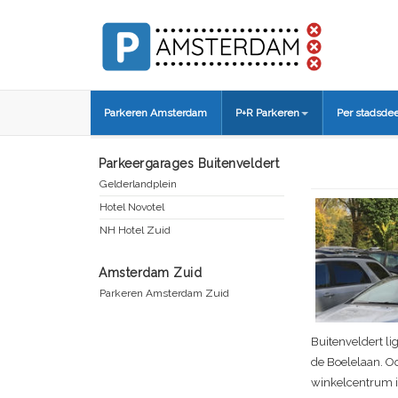
Parkeren Amsterdam
P+R Parkeren
Per stadsdee
Parkeergarages Buitenveldert
Gelderlandplein
Hotel Novotel
NH Hotel Zuid
Amsterdam Zuid
Parkeren Amsterdam Zuid
Buitenveldert li
de Boelelaan. O
winkelcentrum is