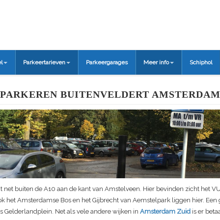
l
Parkeertarieven
Parkeergarages
Meer info
Schiphol
PARKEREN BUITENVELDERT AMSTERDA
gt net buiten de A10 aan de kant van Amstelveen. Hier bevinden zicht het V
ok het Amsterdamse Bos en het Gijbrecht van Aemstelpark liggen hier. Een 
 Gelderlandplein. Net als vele andere wijken in
Amsterdam Zuid
is er beta