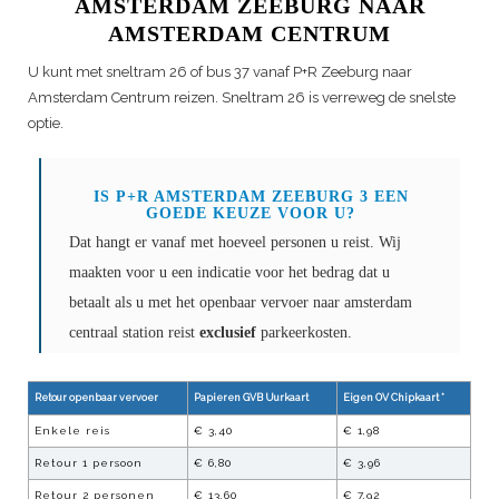
AMSTERDAM ZEEBURG NAAR
AMSTERDAM CENTRUM
U kunt met sneltram 26 of bus 37 vanaf P+R Zeeburg naar
Amsterdam Centrum reizen. Sneltram 26 is verreweg de snelste
optie.
IS P+R AMSTERDAM ZEEBURG 3 EEN
GOEDE KEUZE VOOR U?
Dat hangt er vanaf met hoeveel personen u reist. Wij
maakten voor u een indicatie voor het bedrag dat u
betaalt als u met het openbaar vervoer naar amsterdam
centraal station reist
exclusief
parkeerkosten.
Retour openbaar vervoer
Papieren GVB Uurkaart
Eigen OV Chipkaart *
Enkele reis
€ 3,40
€ 1,98
Retour 1 persoon
€ 6,80
€ 3,96
Retour 2 personen
€ 13,60
€ 7,92