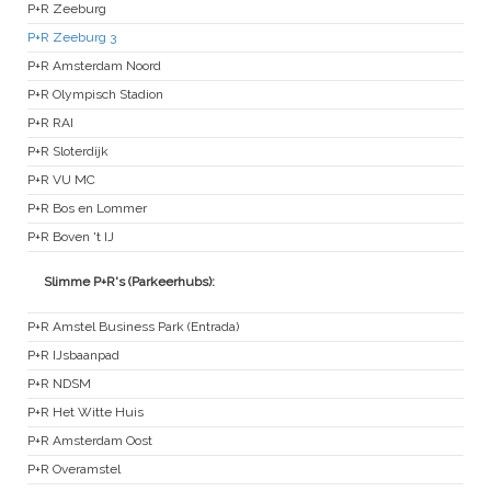
P+R Zeeburg
P+R Zeeburg 3
P+R Amsterdam Noord
P+R Olympisch Stadion
P+R RAI
P+R Sloterdijk
P+R VU MC
P+R Bos en Lommer
P+R Boven 't IJ
Slimme P+R's (Parkeerhubs):
P+R Amstel Business Park (Entrada)
P+R IJsbaanpad
P+R NDSM
P+R Het Witte Huis
P+R Amsterdam Oost
P+R Overamstel