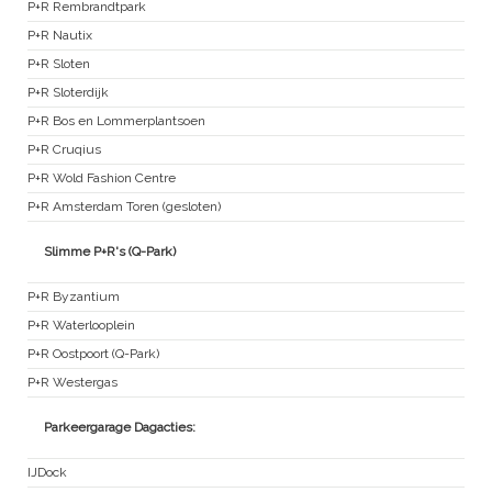
P+R Rembrandtpark
P+R Nautix
P+R Sloten
P+R Sloterdijk
P+R Bos en Lommerplantsoen
P+R Cruqius
P+R Wold Fashion Centre
P+R Amsterdam Toren (gesloten)
Slimme P+R's (Q-Park)
P+R Byzantium
P+R Waterlooplein
P+R Oostpoort (Q-Park)
P+R Westergas
Parkeergarage Dagacties:
IJDock