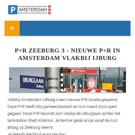
P+R ZEEBURG 3 - NIEUWE P+R IN
AMSTERDAM VLAKBIJ IJBURG
Vlakbij Amsterdam
IJburg
is een nieuwe P+R locatie geopend.
Deze P+R heeft 265 parkeerplaatsen en is in maart 2021 open
gegaan. Deze P+R bevindt zich vlakbij de IJBurglaan achter het
tankstation Shell Kriterion. Je bent er gelijk als je vanaf de A10
afslag 14 Zeeburg neemt.
Je betaalt slechts 6 euro per dag.