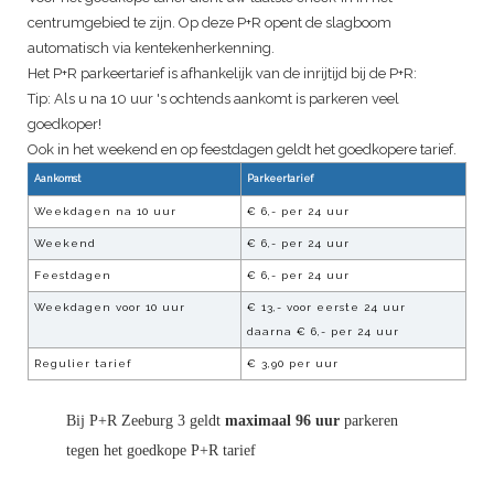
centrumgebied te zijn. Op deze P+R opent de slagboom
automatisch via kentekenherkenning.
Het P+R parkeertarief is afhankelijk van de inrijtijd bij de P+R:
Tip: Als u na 10 uur 's ochtends aankomt is parkeren veel
goedkoper!
Ook in het weekend en op feestdagen geldt het goedkopere tarief.
Aankomst
Parkeertarief
Weekdagen na 10 uur
€ 6,- per 24 uur
Weekend
€ 6,- per 24 uur
Feestdagen
€ 6,- per 24 uur
Weekdagen voor 10 uur
€ 13,- voor eerste 24 uur
daarna € 6,- per 24 uur
Regulier tarief
€ 3,90 per uur
Bij P+R Zeeburg 3 geldt
maximaal 96 uur
parkeren
tegen het goedkope P+R tarief