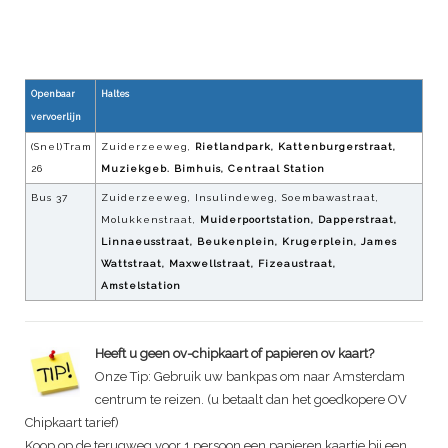
Openbaar
Haltes
vervoerlijn
(Snel)Tram
Zuiderzeeweg,
Rietlandpark, Kattenburgerstraat,
26
Muziekgeb. Bimhuis, Centraal Station
Bus 37
Zuiderzeeweg, Insulindeweg, Soembawastraat,
Molukkenstraat,
Muiderpoortstation, Dapperstraat,
Linnaeusstraat, Beukenplein, Krugerplein, James
Wattstraat, Maxwellstraat, Fizeaustraat,
Amstelstation
Heeft u geen ov-chipkaart of papieren ov kaart?
Onze Tip: Gebruik uw bankpas om naar Amsterdam
centrum te reizen. (u betaalt dan het goedkopere OV
Chipkaart tarief)
Koop op de terugweg voor 1 persoon een papieren kaartje bij een