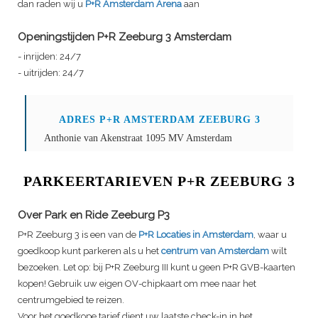
dan raden wij u
P+R Amsterdam Arena
aan
Openingstijden P+R Zeeburg 3 Amsterdam
- inrijden: 24/7
- uitrijden: 24/7
ADRES P+R AMSTERDAM ZEEBURG 3
Anthonie van Akenstraat 1095 MV Amsterdam
PARKEERTARIEVEN P+R ZEEBURG 3
Over Park en Ride Zeeburg P3
P+R Zeeburg 3 is een van de
P+R Locaties in Amsterdam
, waar u
goedkoop kunt parkeren als u het
centrum van Amsterdam
wilt
bezoeken. Let op: bij P+R Zeeburg III kunt u geen P+R GVB-kaarten
kopen! Gebruik uw eigen OV-chipkaart om mee naar het
centrumgebied te reizen.
Voor het goedkope tarief dient uw laatste check-in in het