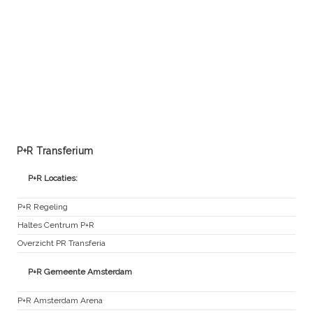
P+R Transferium
P+R Locaties:
P+R Regeling
Haltes Centrum P+R
Overzicht PR Transferia
P+R Gemeente Amsterdam
P+R Amsterdam Arena