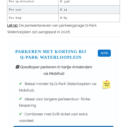
Per
15
minuten
€
3,50
Per uur
€
14
Per dag
€
65
Let op:
De parkeertarieven van parkeergarage
Q-Park
Waterlooplein
zijn aangepast in 2026.
PARKEREN MET KORTING BIJ
ACTIE
Q-PARK WATERLOOPLEIN
🅿️ Goedkoper parkeren in hartje Amsterdam
via Mobihub
✔
Betaal minder bij Q-Park Waterlooplein via
Mobihub.
✔
Ideaal voor langere parkeerduur: flinke
besparing.
✔
Combineer met GVB-ticket voor extra
voordeel.