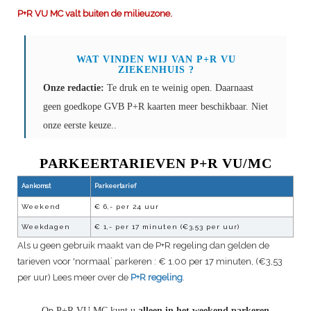
P+R VU MC valt buiten de milieuzone.
WAT VINDEN WIJ VAN P+R
VU
ZIEKENHUIS
?
Onze redactie:
Te druk en te weinig open. Daarnaast
geen goedkope GVB P+R kaarten meer beschikbaar. Niet
onze eerste keuze..
PARKEERTARIEVEN P+R VU/MC
Aankomst
Parkeertarief
Weekend
€ 6,- per 24 uur
Weekdagen
€ 1,- per 17 minuten (€3,53 per uur)
Als u geen gebruik maakt van de P+R regeling dan gelden de
tarieven voor 'normaal´ parkeren : € 1.00 per 17 minuten, (€3,53
per uur) Lees meer over de
P+R regeling
.
Op P+R VU MC kunt u
alleen in het weekend parkeren