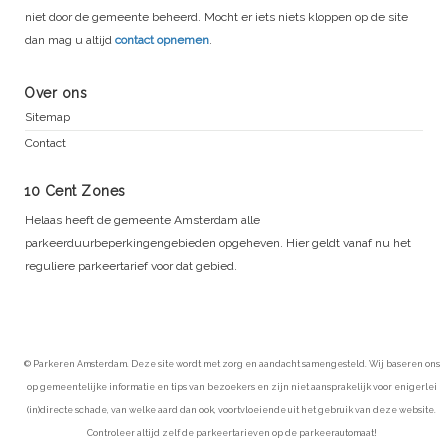
niet door de gemeente beheerd. Mocht er iets niets kloppen op de site
dan mag u altijd
contact opnemen
.
Over ons
Sitemap
Contact
10 Cent Zones
Helaas heeft de gemeente Amsterdam alle
parkeerduurbeperkingengebieden opgeheven. Hier geldt vanaf nu het
reguliere parkeertarief voor dat gebied.
© Parkeren Amsterdam. Deze site wordt met zorg en aandacht samengesteld. Wij baseren ons
op gemeentelijke informatie en tips van bezoekers en zijn niet aansprakelijk voor enigerlei
(in)directe schade, van welke aard dan ook, voortvloeiende uit het gebruik van deze website.
Controleer altijd zelf de parkeertarieven op de parkeerautomaat!