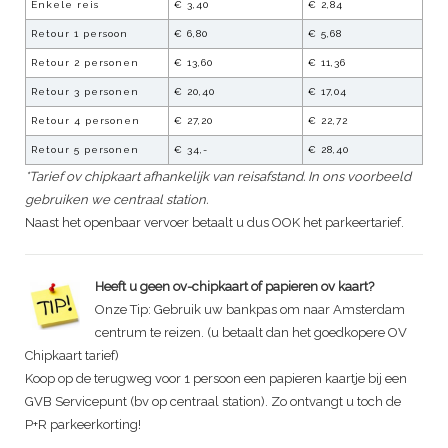
Enkele reis
€ 3,40
€ 2,84
Retour 1 persoon
€ 6,80
€ 5,68
Retour 2 personen
€ 13,60
€ 11,36
Retour 3 personen
€ 20,40
€ 17,04
Retour 4 personen
€ 27,20
€ 22,72
Retour 5 personen
€ 34,-
€ 28,40
*Tarief ov chipkaart afhankelijk van reisafstand. In ons voorbeeld
gebruiken we centraal station.
Naast het openbaar vervoer betaalt u dus OOK het parkeertarief.
Heeft u geen ov-chipkaart of papieren ov kaart?
Onze Tip: Gebruik uw bankpas om naar Amsterdam
centrum te reizen. (u betaalt dan het goedkopere OV
Chipkaart tarief)
Koop op de terugweg voor 1 persoon een papieren kaartje bij een
GVB Servicepunt (bv op centraal station). Zo ontvangt u toch de
P+R parkeerkorting!