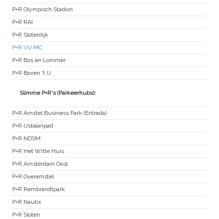
P+R Olympisch Stadion
P+R RAI
P+R Sloterdijk
P+R VU MC
P+R Bos en Lommer
P+R Boven 't IJ
Slimme P+R's (Parkeerhubs):
P+R Amstel Business Park (Entrada)
P+R IJsbaanpad
P+R NDSM
P+R Het Witte Huis
P+R Amsterdam Oost
P+R Overamstel
P+R Rembrandtpark
P+R Nautix
P+R Sloten