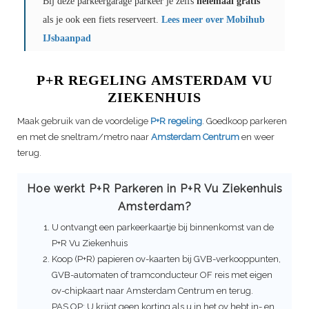
Bij deze parkeergarage parkeer je zelfs
helemaal gratis
als je ook een fiets reserveert.
Lees meer over Mobihub
IJsbaanpad
P+R REGELING AMSTERDAM
VU
ZIEKENHUIS
Maak gebruik van de voordelige
P+R regeling
. Goedkoop parkeren
en met de sneltram/metro naar
Amsterdam Centrum
en weer
terug.
Hoe werkt P+R Parkeren in P+R
Vu Ziekenhuis
Amsterdam?
U ontvangt een parkeerkaartje bij binnenkomst van de
P+R
Vu Ziekenhuis
Koop (P+R) papieren ov-kaarten bij GVB-verkooppunten,
GVB-automaten of tramconducteur OF reis met eigen
ov-chipkaart naar Amsterdam Centrum en terug.
PAS OP: U krijgt geen korting als u in het ov hebt in- en