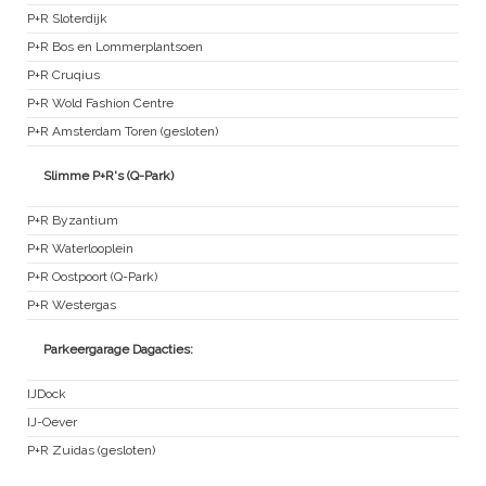
P+R Sloterdijk
P+R Bos en Lommerplantsoen
P+R Cruqius
P+R Wold Fashion Centre
P+R Amsterdam Toren (gesloten)
Slimme P+R's (Q-Park)
P+R Byzantium
P+R Waterlooplein
P+R Oostpoort (Q-Park)
P+R Westergas
Parkeergarage Dagacties:
IJDock
IJ-Oever
P+R Zuidas (gesloten)