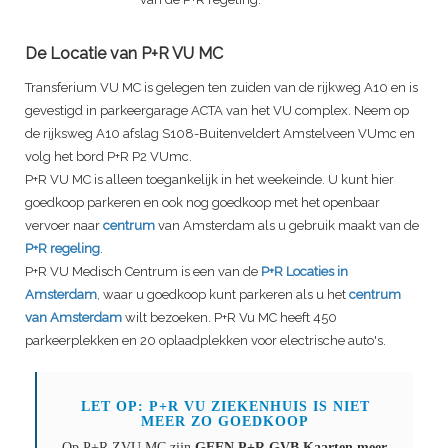
De Locatie van P+R VU MC
Transferium VU MC is gelegen ten zuiden van de rijkweg A10 en is
gevestigd in parkeergarage ACTA van het VU complex. Neem op
de rijksweg A10 afslag S108-Buitenveldert Amstelveen VUmc en
volg het bord P+R P2 VUmc.
P+R VU MC is alleen toegankelijk in het weekeinde. U kunt hier
goedkoop parkeren en ook nog goedkoop met het openbaar
vervoer naar
centrum
van Amsterdam als u gebruik maakt van de
P+R regeling
.
P+R VU Medisch Centrum is een van de
P+R Locaties in
Amsterdam
, waar u goedkoop kunt parkeren als u het
centrum
van Amsterdam
wilt bezoeken. P+R Vu MC heeft 450
parkeerplekken en 20 oplaadplekken voor electrische auto's.
LET OP: P+R VU ZIEKENHUIS IS NIET
MEER ZO GOEDKOOP
Op P+R ZVU MC zijn
GEEN P+R GVB Kaarten meer