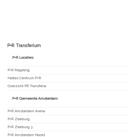
P+R Transferium
P+R Locaties:
P+R Regeling
Haltes Centrum P+R
Overzicht PR Transferia
P+R Gemeente Amsterdam
P+R Amsterdam Arena
P+R Zeeburg
P+R Zeeburg 3
P+R Amsterdam Noord