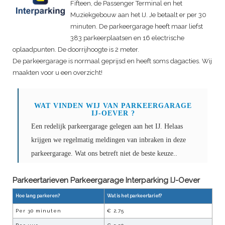
Fifteen, de Passenger Terminal en het
Muziekgebouw aan het IJ. Je betaalt er per 30
minuten. De parkeergarage heeft maar liefst
383 parkeerplaatsen en 16 electrische
oplaadpunten. De doorrijhoogte is 2 meter.
De parkeergarage is normaal geprijsd en heeft soms dagacties. Wij
maakten voor u een overzicht!
WAT VINDEN WIJ VAN
PARKEERGARAGE
IJ-OEVER
?
Een redelijk parkeergarage gelegen aan het IJ. Helaas
krijgen we regelmatig meldingen van inbraken in deze
parkeergarage. Wat ons betreft niet de beste keuze..
Parkeertarieven Parkeergarage
Interparking IJ-Oever
Hoe lang parkeren?
Wat is het parkeertarief?
Per
30
minuten
€
2,75