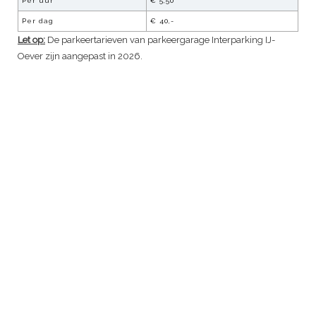
Per uur
€
5,50
Per dag
€
40,-
Let op:
De parkeertarieven van parkeergarage
Interparking IJ-
Oever
zijn aangepast in 2026.