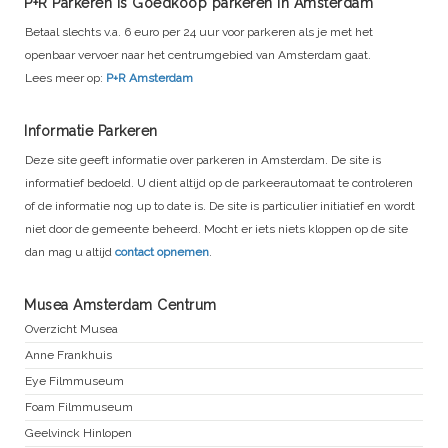
P+R Parkeren is Goedkoop parkeren in Amsterdam
Betaal slechts v.a. 6 euro per 24 uur voor parkeren als je met het
openbaar vervoer naar het centrumgebied van Amsterdam gaat.
Lees meer op:
P+R Amsterdam
Informatie Parkeren
Deze site geeft informatie over parkeren in Amsterdam. De site is
informatief bedoeld. U dient altijd op de parkeerautomaat te controleren
of de informatie nog up to date is. De site is particulier initiatief en wordt
niet door de gemeente beheerd. Mocht er iets niets kloppen op de site
dan mag u altijd
contact opnemen
.
Musea Amsterdam Centrum
Overzicht Musea
Anne Frankhuis
Eye Filmmuseum
Foam Filmmuseum
Geelvinck Hinlopen