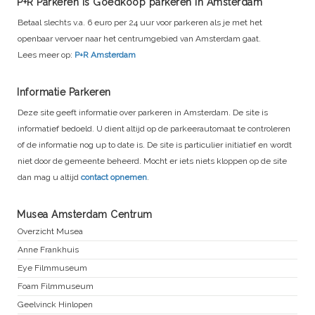
P+R Parkeren is Goedkoop parkeren in Amsterdam
Betaal slechts v.a. 6 euro per 24 uur voor parkeren als je met het
openbaar vervoer naar het centrumgebied van Amsterdam gaat.
Lees meer op:
P+R Amsterdam
Informatie Parkeren
Deze site geeft informatie over parkeren in Amsterdam. De site is
informatief bedoeld. U dient altijd op de parkeerautomaat te controleren
of de informatie nog up to date is. De site is particulier initiatief en wordt
niet door de gemeente beheerd. Mocht er iets niets kloppen op de site
dan mag u altijd
contact opnemen
.
Musea Amsterdam Centrum
Overzicht Musea
Anne Frankhuis
Eye Filmmuseum
Foam Filmmuseum
Geelvinck Hinlopen