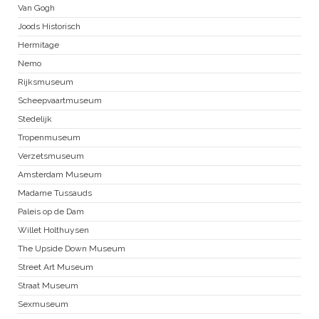
Van Gogh
Joods Historisch
Hermitage
Nemo
Rijksmuseum
Scheepvaartmuseum
Stedelijk
Tropenmuseum
Verzetsmuseum
Amsterdam Museum
Madame Tussauds
Paleis op de Dam
Willet Holthuysen
The Upside Down Museum
Street Art Museum
Straat Museum
Sexmuseum