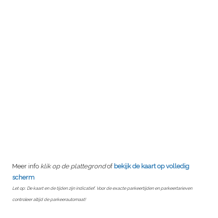
Meer info
klik op de plattegrond
of
bekijk de kaart op volledig
scherm
Let op: De kaart en de tijden zijn indicatief. Voor de exacte parkeertijden en parkeertarieven
controleer altijd de parkeerautomaat!