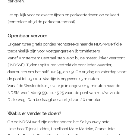
parkeren.
Let op: kijk voor de exacte tijden en parkeertarieven op de kaart.
(controleer altijd de parkeerautomaat)
Openbaar vervoer
Er gaan twee gratis pontjes rechtstreeks naar de NDSM-werf die
toegankelijk zijn voor voetgangers en (brom)fietsers.
Vanaf Amsterdam Centraal stap je op bij de meest linker veerpont
(“NDSM”). Tijdens spitsuren vertrekt de pont ieder kwartier,
daarbuiten om het half uur (45 en 15). Op vrijdag en zaterdag vaart
de pont tot 03.00u. Vaartijd is ongeveer 15 minuten.
Vanaf de Westerdoksdijk vaar je in ongeveer 9 minuten naar de
NDSM-werf. Van 9.55u tot 15.25 vaart de pont van ma/vr via de
Distelweg. Dan bedraagt de vaartijd zo’n 20 minuten.
Wat is er verder te doen?
Op de NDSM werf zijn onder andere het Sailyouway hotel,
Hotelboot Tsjerk Hiddes, Hotelboot Mare Marieke, Crane Hotel