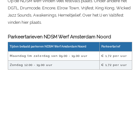
Op de NDSM werf vinden veel festivals plaats. Onder andere het
DGTL, Drumcode, Encore, Elrow Town, Vrijfest, King Kong, Wicked
Jazz Sounds, Awakenings, Hemeltjelief, Over het IJ en Valtifest
vinden hier plaats.
Parkeertarieven NDSM Werf Amsterdam Noord
Tijden betaald parkeren NDSM Werf Amsterdam Noord
Parkeertarief
Maandag tm zaterdag van 09.00 - 19.00 uur
€ 1,72 per uur
Zondag 12.00 - 19.00 uur
€ 1,72 per uur