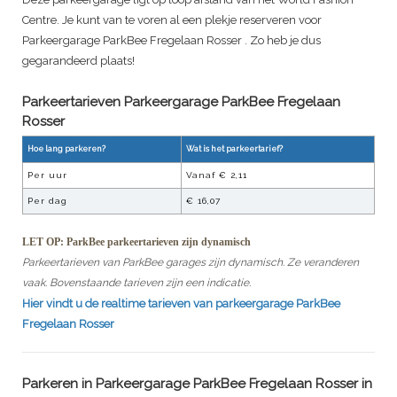
Centre. Je kunt van te voren al een plekje reserveren voor
Parkeergarage ParkBee Fregelaan Rosser
. Zo heb je dus
gegarandeerd plaats!
Parkeertarieven Parkeergarage
ParkBee Fregelaan
Rosser
Hoe lang parkeren?
Wat is het parkeertarief?
Per uur
Vanaf €
2,11
Per dag
€
16,07
LET OP: ParkBee parkeertarieven zijn dynamisch
Parkeertarieven van ParkBee garages zijn dynamisch. Ze veranderen
vaak. Bovenstaande tarieven zijn een indicatie.
Hier vindt u de realtime tarieven van parkeergarage
ParkBee
Fregelaan Rosser
Parkeren in
Parkeergarage ParkBee Fregelaan Rosser
in