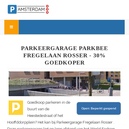
PARKEERGARAGE PARKBEE
FREGELAAN ROSSER - 30%
GOEDKOPER
Goedkoop parkeren in de
buurt van de
Open:
Beperkt geopend
Heestedestraat of het
Hooffddorpplein? Het kan bij Parkeergarage Fregelaan Rosser .
Deze parkeergarage ligt op loop afstand van het World Fashion