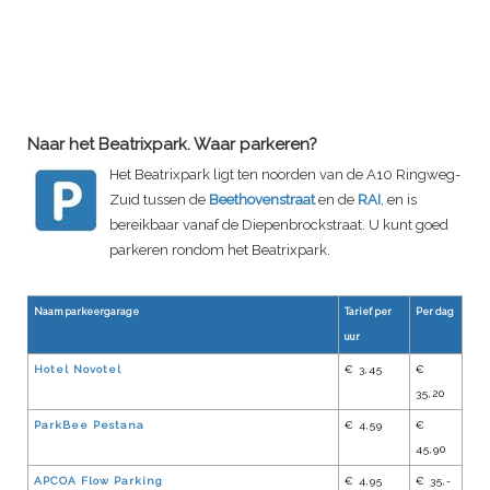
Naar het Beatrixpark. Waar parkeren?
Het Beatrixpark ligt ten noorden van de A10 Ringweg-
Zuid tussen de
Beethovenstraat
en de
RAI
, en is
bereikbaar vanaf de Diepenbrockstraat. U kunt goed
parkeren rondom het Beatrixpark.
Naam parkeergarage
Tarief per
Per dag
uur
Hotel Novotel
€ 3,45
€
35,20
ParkBee Pestana
€ 4,59
€
45,90
APCOA Flow Parking
€ 4,95
€ 35,-