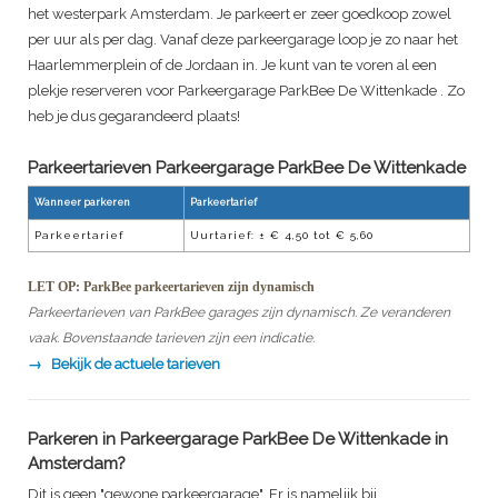
het westerpark Amsterdam. Je parkeert er zeer goedkoop zowel
per uur als per dag. Vanaf deze parkeergarage loop je zo naar het
Haarlemmerplein of de Jordaan in. Je kunt van te voren al een
plekje reserveren voor
Parkeergarage ParkBee De Wittenkade
. Zo
heb je dus gegarandeerd plaats!
Parkeertarieven
Parkeergarage ParkBee De Wittenkade
Wanneer parkeren
Parkeertarief
Parkeertarief
Uurtarief:
± € 4,50 tot € 5,60
LET OP: ParkBee parkeertarieven zijn dynamisch
Parkeertarieven van ParkBee garages zijn dynamisch. Ze veranderen
vaak. Bovenstaande tarieven zijn een indicatie.
Bekijk de actuele tarieven
Parkeren in
Parkeergarage ParkBee De Wittenkade
in
Amsterdam?
Dit is geen "gewone parkeergarage". Er is namelijk bij