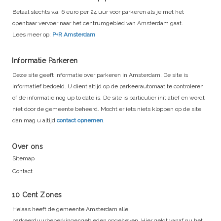
Betaal slechts v.a. 6 euro per 24 uur voor parkeren als je met het
openbaar vervoer naar het centrumgebied van Amsterdam gaat.
Lees meer op:
P+R Amsterdam
Informatie Parkeren
Deze site geeft informatie over parkeren in Amsterdam. De site is
informatief bedoeld. U dient altijd op de parkeerautomaat te controleren
of de informatie nog up to date is. De site is particulier initiatief en wordt
niet door de gemeente beheerd. Mocht er iets niets kloppen op de site
dan mag u altijd
contact opnemen
.
Over ons
Sitemap
Contact
10 Cent Zones
Helaas heeft de gemeente Amsterdam alle
parkeerduurbeperkingengebieden opgeheven. Hier geldt vanaf nu het