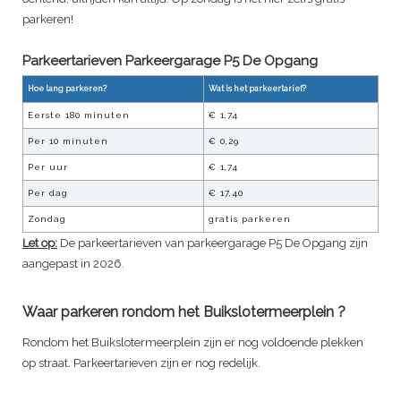
parkeren!
Parkeertarieven Parkeergarage
P5 De Opgang
Hoe lang parkeren?
Wat is het parkeertarief?
Eerste 180 minuten
€
1,74
Per
10
minuten
€
0,29
Per uur
€
1,74
Per dag
€
17,40
Zondag
gratis parkeren
Let op:
De parkeertarieven van parkeergarage
P5 De Opgang
zijn
aangepast in 2026.
Waar parkeren rondom het Buikslotermeerplein ?
Rondom het Buikslotermeerplein zijn er nog voldoende plekken
op straat. Parkeertarieven zijn er nog redelijk.