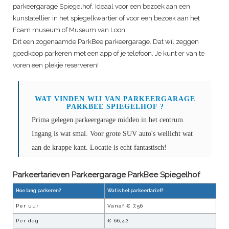
parkeergarage Spiegelhof. Ideaal voor een bezoek aan een
kunstatellier in het spiegelkwartier of voor een bezoek aan het
Foam museum of Museum van Loon.
Dit een zogenaamde ParkBee parkeergarage. Dat wil zeggen
goedkoop parkeren met een app of je telefoon. Je kunt er van te
voren een plekje reserveren!
WAT VINDEN WIJ VAN
PARKEERGARAGE
PARKBEE SPIEGELHOF
?
Prima gelegen parkeergarage midden in het centrum.
Ingang is wat smal. Voor grote SUV auto's wellicht wat
aan de krappe kant. Locatie is echt fantastisch!
Parkeertarieven Parkeergarage
ParkBee Spiegelhof
Hoe lang parkeren?
Wat is het parkeertarief?
Per uur
Vanaf €
7,56
Per dag
€
66,42