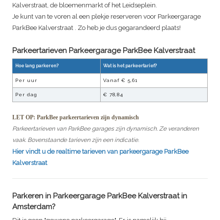
Kalverstraat, de bloemenmarkt of het Leidseplein.
Je kunt van te voren al een plekje reserveren voor
Parkeergarage
ParkBee Kalverstraat
. Zo heb je dus gegarandeerd plaats!
Parkeertarieven Parkeergarage
ParkBee Kalverstraat
Hoe lang parkeren?
Wat is het parkeertarief?
Per uur
Vanaf €
5,61
Per dag
€
78,84
LET OP: ParkBee parkeertarieven zijn dynamisch
Parkeertarieven van ParkBee garages zijn dynamisch. Ze veranderen
vaak. Bovenstaande tarieven zijn een indicatie.
Hier vindt u de realtime tarieven van parkeergarage
ParkBee
Kalverstraat
Parkeren in
Parkeergarage ParkBee Kalverstraat
in
Amsterdam?