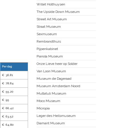
Willet Holthuysen
The Upside Down Museum
Street Art Museum
Straat Museum
Sexmuseum
Rembrandthuis
Pijpenkabinet
Pianola Museum
Onze Lieve heer op Solder
Per dag
Van Loon Museum
€ 36,81
Museum de Dageraad
€ 78,84
Museum Amsterdam Noord
€ 55,20
Multatuli Museum
€ 95
Moco Museum
Micropia
€ 66,42
Leger des Heilsmuseum
€ 63,52
Diamant Museum
€ 64,80