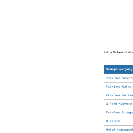
Let op: De kaart is indi
Naam parkeergarag
ParkBee Have
ParkBee Kalver
ParkBee Keizer
Q-Park Kalverst
ParkBee Spiege
NH Hotel
Hotel Krasnapo