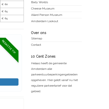
Body Worlds
€ 60
Cheese Museum
€ 65
Allard Pierson Museum
€ 65
Amsterdam Lookout
Over ons
Sitemap
REDACTIE TIP
Contact
10 Cent Zones
Helaas heeft de gemeente
Amsterdam alle
parkeerduurbeperkingengebieden
opgeheven. Hier geldt vanaf nu het
reguliere parkeertarief voor dat
gebied.