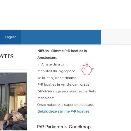
English
NIEUW: Slimme P+R locaties in
ATIS
Amsterdam.
In Amsterdam zijn
mobiliteitshub geopend.
Je kunt bij deze slimme
P+R locaties in Amsterdam
gratis
parkeren
als je een (elektrische) fiets
reserveert.
Onze redactie is super enthousiast.
Bekijk deze slimme P+R locaties
P+R Parkeren is Goedkoop