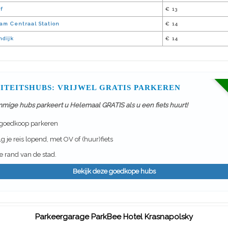
f
€ 13
am Centraal Station
€ 14
ndijk
€ 14
ITEITSHUBS: VRIJWEL GRATIS PARKEREN
mmige hubs parkeert u Helemaal GRATIS als u een fiets huurt!
 goedkoop parkeren
g je reis lopend, met OV of (huur)fiets
 rand van de stad.
Bekijk deze goedkope hubs
Parkeergarage ParkBee Hotel Krasnapolsky