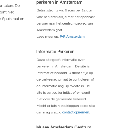
parkeren in Amsterdam
ntplein. De
Betaal slechts v.a. 6 euro per 24 uur
unt niet
voor parkeren als je met het openbaar
n Spuistraat en
vervoer naar het centrumgebied van
Amsterdam gaat.
Lees meer op:
P+R Amsterdam
Informatie Parkeren
Deze site geeft informatie over
parkeren in Amsterdam. De site is
informatief bedoeld. U dient altijd op
de parkeerautomaat te controleren of
de informatie nog up to date is. De
site is particulier initiatief en wordt
niet door de gemeente beheerd.
Mocht er iets niets kloppen op de site
dan mag u altijd
contact opnemen
.
Musea Amsterdam Centrum