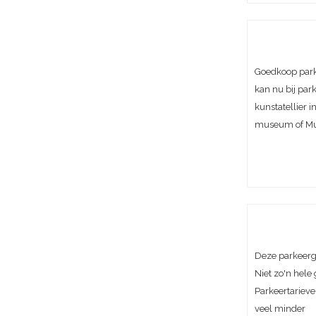
Goedkoop park
kan nu bij par
kunstatellier 
museum of Mu
Deze parkeerga
Niet zo'n hel
Parkeertarieve
veel minder