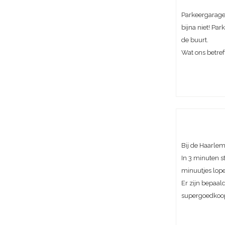
Parkeergarage 
bijna niet! Pa
de buurt.
Wat ons betref
Bij de Haarle
In 3 minuten st
minuutjes lop
Er zijn bepaal
supergoedkoo