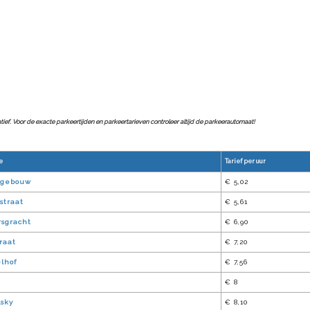
catief. Voor de exacte parkeertijden en parkeertarieven controleer altijd de parkeerautomaat!
e
Tarief per uur
ngebouw
€ 5,02
straat
€ 5,61
sgracht
€ 6,90
raat
€ 7,20
lhof
€ 7,56
€ 8
lsky
€ 8,10