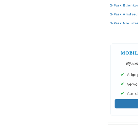
Q-Park Bijenkor
Q-Park Amsterd
Q-Park Nieuwe
MOBIL
Bij so
✔
Altijd
✔
Vervol
✔
Aan de