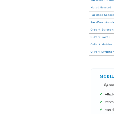
ParkBee Zuida
Hotel Novotel
ParkBee Spaces
ParkBee 2Amst
Q-park Eurocen
Q-Park Ravel
Q-Park Mahler
Q-Park Symphon
MOBIL
Bij so
✔
Altijd
✔
Vervol
✔
Aan de