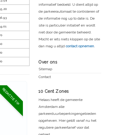
53,54
informatief bedoeld. U dient altijd op
35,20
de parkeerautomaat te controleren of
36,93
de informatie nog up to date is. De
site is particulier initiatief en wordt
9,01
niet door de gemeente beheerd.
70
Mocht er iets niets kloppen op de site
60
dan mag u altijd
contact opnemen
.
80
80
Over ons
Sitemap
Contact
REDACTIE TIP
10 Cent Zones
Helaas heeft de gemeente
Amsterdam alle
parkeerduurbeperkingengebieden
opgeheven. Hier geldt vanaf nu het
reguliere parkeertarief voor dat
gebied.