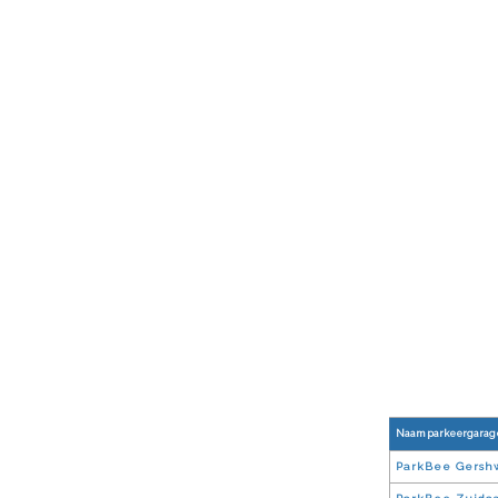
Naam parkeergarag
ParkBee Gersh