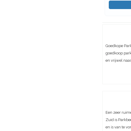
Goedkope Park
goedkoop park
en vrijwel naa
Een zeer ruim
Zuid is Parkbe
en is van te vo