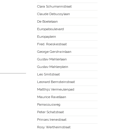
Clara Schumannstraat
Claude Debussylaan
De Boelelaan
Europaboulevard
Europaplein
Fred. Roeskestraat
George Gershwinlaan
Gustav Mahlerlaan
Gustav Mahlerplein
Leo Smitstraat
Leonard Bernsteinstraat
Matthijs Vermeulenpad
Maurice Ravellaan
Parnassusweg
Peter Schatstraat
Prinses Irenestraat
Rosy Wertheimstraat