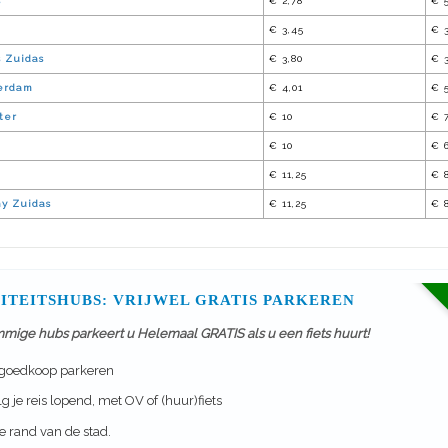
s
€ 2,78
€ 
€ 3,45
€ 
 Zuidas
€ 3,80
€ 
erdam
€ 4,01
€ 5
ter
€ 10
€ 
€ 10
€ 
€ 11,25
€ 
y Zuidas
€ 11,25
€ 
ITEITSHUBS: VRIJWEL GRATIS PARKEREN
mmige hubs parkeert u Helemaal GRATIS als u een fiets huurt!
 goedkoop parkeren
g je reis lopend, met OV of (huur)fiets
 rand van de stad.