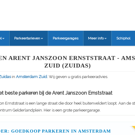
l
Parkeertarieven
Parkeergarages
Meer info
Schiphol
EN ARENT JANSZOON ERNSTSTRAAT - AM
ZUID (ZUIDAS)
Zuidas
in
Amsterdam Zuid
. Wij geven u gratis parkeeradvies.
t beste parkeren bij de Arent Janszoon Ernststraat
n Ernststraat is een lange straat die door heel buitenveldert loopt. Aan de st
ntrum Gelderlandplein. Hier is een grote parkeergarage.
ER: GOEDKOOP PARKEREN IN AMSTERDAM