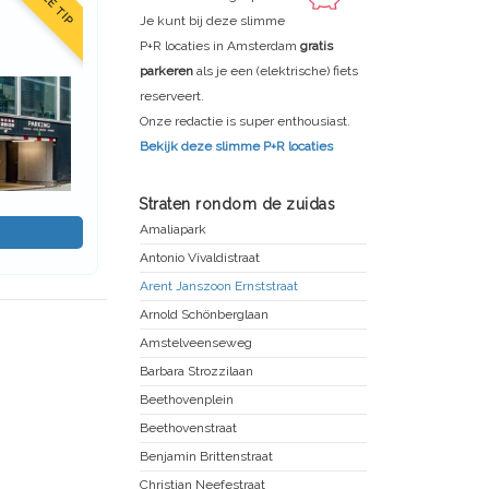
ONZE TIP
Je kunt bij deze slimme
P+R locaties in Amsterdam
gratis
parkeren
als je een (elektrische) fiets
reserveert.
Onze redactie is super enthousiast.
Bekijk deze slimme P+R locaties
Straten rondom de zuidas
Amaliapark
Antonio Vivaldistraat
Arent Janszoon Ernststraat
Arnold Schönberglaan
Amstelveenseweg
Barbara Strozzilaan
Beethovenplein
Beethovenstraat
Benjamin Brittenstraat
Christian Neefestraat