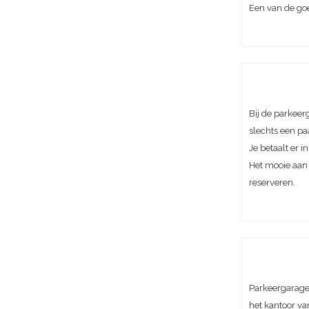
Een van de goe
Bij de parkee
slechts een pa
Je betaalt er 
Het mooie aan 
reserveren.
Parkeergarage 
het kantoor va