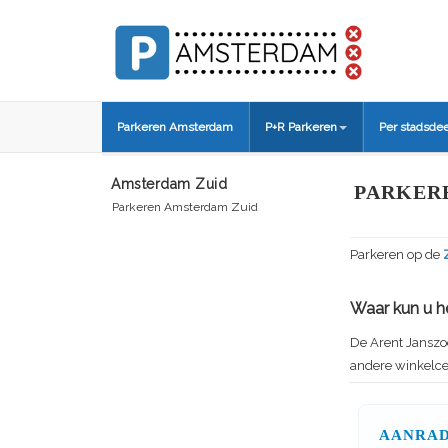
Parkeren Amsterdam
P+R Parkeren
Per stadsdee
Amsterdam Zuid
PARKER
Parkeren Amsterdam Zuid
Parkeren op de
Waar kun u he
De Arent Janszoo
andere winkelce
AANRAD