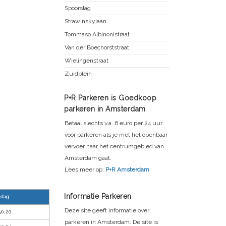
Spoorslag
Strawinskylaan
Tommaso Albinonistraat
Van der Boechorststraat
Wielingenstraat
Zuidplein
P+R Parkeren is Goedkoop
parkeren in Amsterdam
Betaal slechts v.a. 6 euro per 24 uur
voor parkeren als je met het openbaar
vervoer naar het centrumgebied van
Amsterdam gaat.
Lees meer op:
P+R Amsterdam
Informatie Parkeren
 dag
Deze site geeft informatie over
50,20
parkeren in Amsterdam. De site is