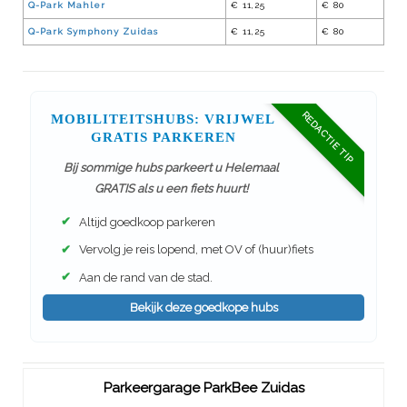
Q-Park Mahler
€ 11,25
€ 80
Q-Park Symphony Zuidas
€ 11,25
€ 80
REDACTIE TIP
MOBILITEITSHUBS: VRIJWEL
GRATIS PARKEREN
Bij sommige hubs parkeert u Helemaal
GRATIS als u een fiets huurt!
✔
Altijd goedkoop parkeren
✔
Vervolg je reis lopend, met OV of (huur)fiets
✔
Aan de rand van de stad.
Bekijk deze goedkope hubs
Parkeergarage ParkBee Zuidas