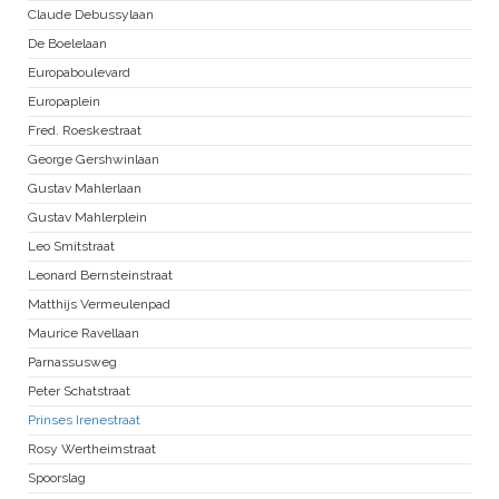
Claude Debussylaan
De Boelelaan
Europaboulevard
Europaplein
Fred. Roeskestraat
George Gershwinlaan
Gustav Mahlerlaan
Gustav Mahlerplein
Leo Smitstraat
Leonard Bernsteinstraat
Matthijs Vermeulenpad
Maurice Ravellaan
Parnassusweg
Peter Schatstraat
Prinses Irenestraat
Rosy Wertheimstraat
Spoorslag