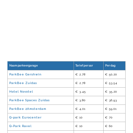
Naam parkeergarage
Tarief per uur
Per dag
ParkBee Gershwin
€ 2,78
€ 50,20
ParkBee Zuidas
€ 2,78
€ 53,54
Hotel Novotel
€ 3,45
€ 35,20
ParkBee Spaces Zuidas
€ 3,80
€ 36,93
ParkBee 2Amsterdam
€ 4,01
€ 59,01
Q-park Eurocenter
€ 10
€ 70
Q-Park Ravel
€ 10
€ 60