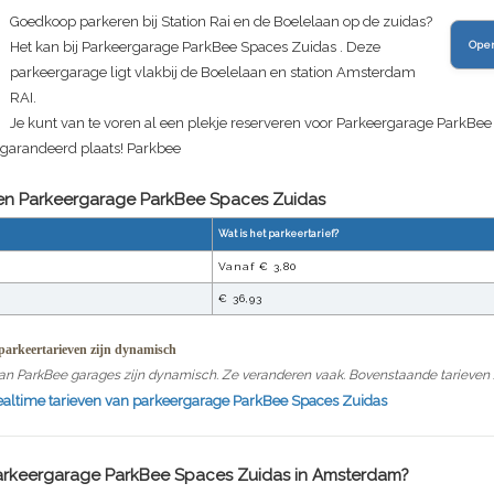
Goedkoop parkeren bij Station Rai en de Boelelaan op de zuidas?
Het kan bij Parkeergarage ParkBee Spaces Zuidas . Deze
Ope
parkeergarage ligt vlakbij de Boelelaan en station Amsterdam
RAI.
Je kunt van te voren al een plekje reserveren voor
Parkeergarage ParkBee
egarandeerd plaats! Parkbee
ven Parkeergarage
ParkBee Spaces Zuidas
Wat is het parkeertarief?
Vanaf €
3,80
€
36,93
arkeertarieven zijn dynamisch
an ParkBee garages zijn dynamisch. Ze veranderen vaak. Bovenstaande tarieven zi
realtime tarieven van parkeergarage
ParkBee Spaces Zuidas
arkeergarage ParkBee Spaces Zuidas
in Amsterdam?