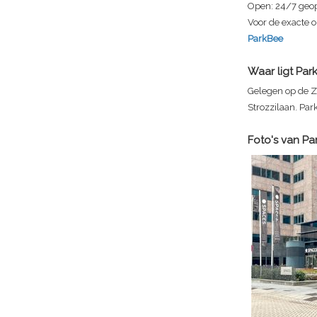
Open:
24/7 geo
Voor de exacte o
ParkBee
Waar ligt
Par
Gelegen op de Z
Strozzilaan. Par
Foto's van
Pa