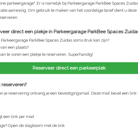
one parkeergarage". Er is namelijk bij
Parkeergarage ParkBee Spaces Zuida
catie aanwezig. Om gebruik te maken van het voordelige tarief dient u dez
reserveren.
veer direct een plekje in
Parkeergarage ParkBee Spaces Zuida
n
Parkeergarage ParkBee Spaces Zuidas
soms druk kan zijn?
n van een plaats?
van te voren een plekje te reserveren. Superhandig!
Reserveer direct een parkeerplek
 reserveren?
n je reservering ontvang je een bevestigingsmail. Deze mail bevat een link
t een link per mail
rage? Open de slagboom met de link