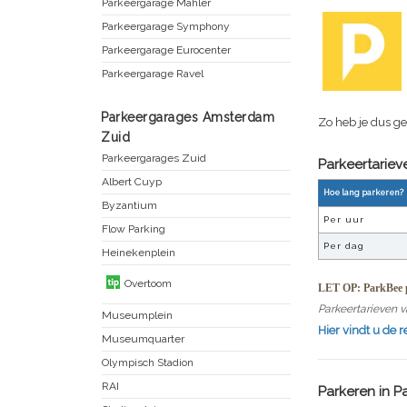
Parkeergarage Mahler
Parkeergarage Symphony
Parkeergarage Eurocenter
Parkeergarage Ravel
Parkeergarages Amsterdam
Zo heb je dus g
Zuid
Parkeergarages Zuid
Parkeertarie
Albert Cuyp
Hoe lang parkeren?
Byzantium
Per uur
Flow Parking
Per dag
Heinekenplein
Overtoom
LET OP: ParkBee p
Parkeertarieven v
Museumplein
Hier vindt u de 
Museumquarter
Olympisch Stadion
RAI
Parkeren in
P