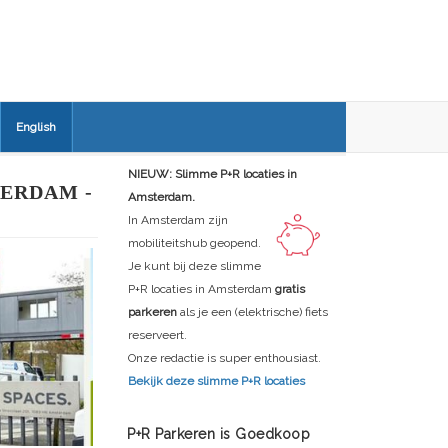
English
NIEUW: Slimme P+R locaties in
ERDAM -
Amsterdam.
In Amsterdam zijn
mobiliteitshub geopend.
Je kunt bij deze slimme
P+R locaties in Amsterdam
gratis
parkeren
als je een (elektrische) fiets
reserveert.
Onze redactie is super enthousiast.
Bekijk deze slimme P+R locaties
P+R Parkeren is Goedkoop