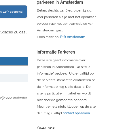
parkeren in Amsterdam
Betaal slechts v.a. 6 euro per 24 uur
n:
24/7 geopend
voor parkeren als je met het openbaar
vervoer naar het centrumgebied van
Amsterdam gaat.
 Spaces Zuidas
.
Lees meer op:
P+R Amsterdam
Informatie Parkeren
Deze site geeft informatie over
parkeren in Amsterdam. De site is
informatief bedoeld. U dient altijd op
de parkeerautomaat te controleren of
de informatie nog up to date is. De
site is particulier initiatief en wordt
jn een indicatie.
niet door de gemeente beheerd.
Mocht er iets niets kloppen op de site
dan mag u altijd
contact opnemen
.
Over ons