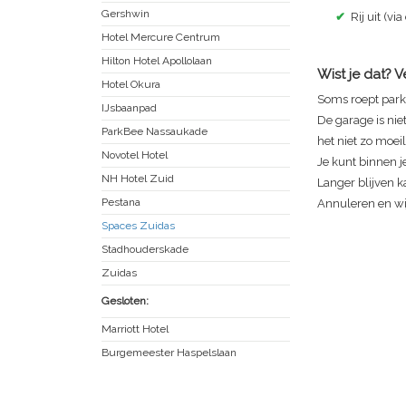
Gershwin
✔
Rij uit (via
Hotel Mercure Centrum
Hilton Hotel Apollolaan
Wist je dat? 
Hotel Okura
Soms roept park
IJsbaanpad
De garage is nie
ParkBee Nassaukade
het niet zo moeili
Novotel Hotel
Je kunt binnen je
NH Hotel Zuid
Langer blijven ka
Pestana
Annuleren en wij
Spaces Zuidas
Stadhouderskade
Zuidas
Gesloten:
Marriott Hotel
Burgemeester Haspelslaan