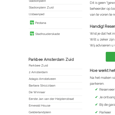
Stadionplein
Dit is geen "gew
Stadionplein Zuid
beheerder op lo
IJsbaanpad
van te voren te 
Pestana
Handig! Reser
Wist je dat het i
Stadhouderskade
Wilt u zeker zij
Wij adviseren u 
Parkbee Amsterdam Zuid
Parkbee Zuid
Hoe werkt het
2 Amsterdam
Na het maken va
Adagio Amstelveen
parkeren.
Barbara Strozzilaan
✔
Reserveer
De Winnaar
✔
Je ontvang
Eerste Jan van der Heijdenstraat
✔
Bij de ga
Emerald House
✔
Parkeer
Gelderlandplein