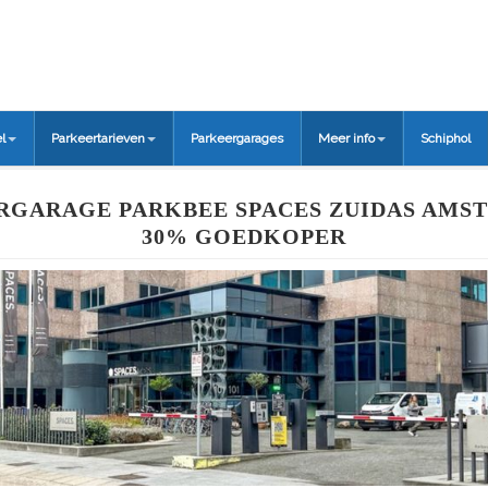
l
Parkeertarieven
Parkeergarages
Meer info
Schiphol
RGARAGE PARKBEE SPACES ZUIDAS AMST
30% GOEDKOPER