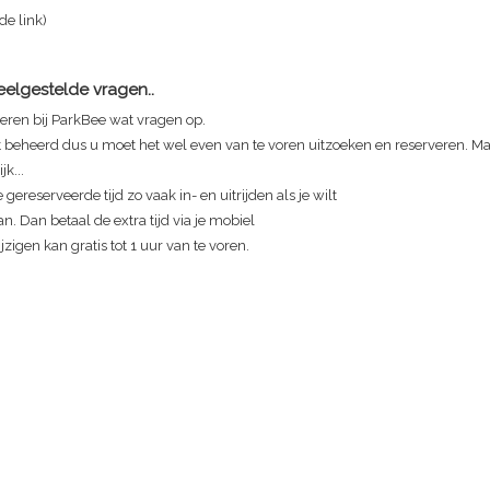
 de link)
Veelgestelde vragen..
eren bij ParkBee wat vragen op.
t beheerd dus u moet het wel even van te voren uitzoeken en reserveren. Maa
jk...
 gereserveerde tijd zo vaak in- en uitrijden als je wilt
n. Dan betaal de extra tijd via je mobiel
zigen kan gratis tot 1 uur van te voren.