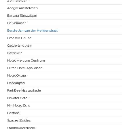
2 Amsterdam
Adagio Amstelveen
Barbara Strozzilaan
De Winnaar
Eerste Jan van der Heijdenstraat
Emerald House
Gelderlandplein
Gershwin
Hotel Mercure Centrum
Hilton Hotel Apollolaan
Hotel Okura
IJsbaanpad
ParkBee Nassaukade
Novotel Hotel
NH Hotel Zuid
Pestana
Spaces Zuidas
Stadhouderskade