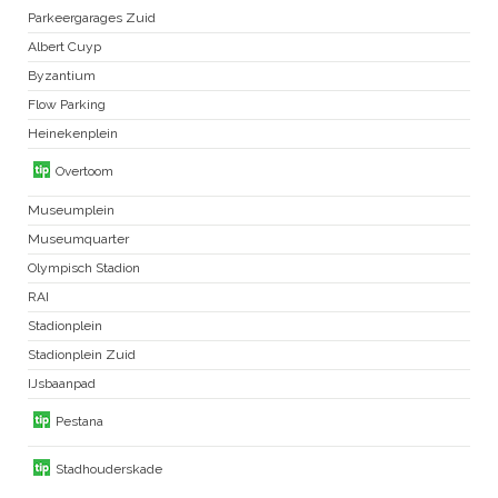
Parkeergarages Zuid
Albert Cuyp
Byzantium
Flow Parking
Heinekenplein
Overtoom
Museumplein
Museumquarter
Olympisch Stadion
RAI
Stadionplein
Stadionplein Zuid
IJsbaanpad
Pestana
Stadhouderskade