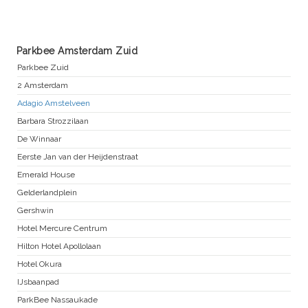
Parkbee Amsterdam Zuid
Parkbee Zuid
2 Amsterdam
Adagio Amstelveen
Barbara Strozzilaan
De Winnaar
Eerste Jan van der Heijdenstraat
Emerald House
Gelderlandplein
Gershwin
Hotel Mercure Centrum
Hilton Hotel Apollolaan
Hotel Okura
IJsbaanpad
ParkBee Nassaukade