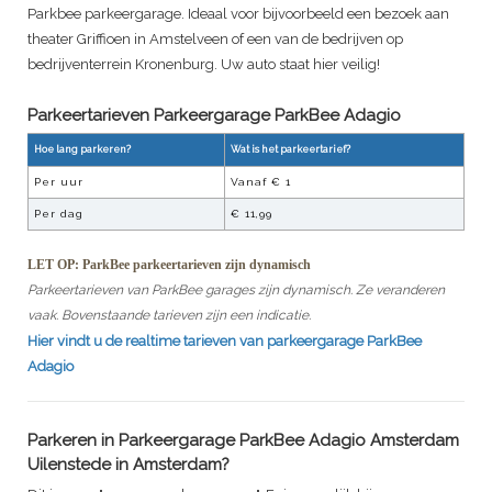
Parkbee parkeergarage. Ideaal voor bijvoorbeeld een bezoek aan
theater Griffioen in Amstelveen of een van de bedrijven op
bedrijventerrein Kronenburg. Uw auto staat hier veilig!
Parkeertarieven Parkeergarage
ParkBee Adagio
Hoe lang parkeren?
Wat is het parkeertarief?
Per uur
Vanaf €
1
Per dag
€
11,99
LET OP: ParkBee parkeertarieven zijn dynamisch
Parkeertarieven van ParkBee garages zijn dynamisch. Ze veranderen
vaak. Bovenstaande tarieven zijn een indicatie.
Hier vindt u de realtime tarieven van parkeergarage
ParkBee
Adagio
Parkeren in
Parkeergarage ParkBee Adagio Amsterdam
Uilenstede
in Amsterdam?