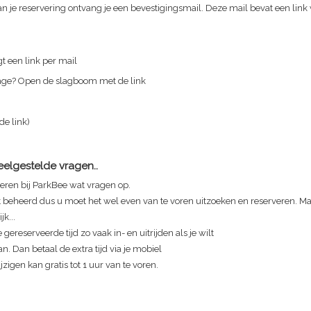
n je reservering ontvang je een bevestigingsmail. Deze mail bevat een link
t een link per mail
rage? Open de slagboom met de link
 de link)
Veelgestelde vragen..
eren bij ParkBee wat vragen op.
t beheerd dus u moet het wel even van te voren uitzoeken en reserveren. Maa
jk...
 gereserveerde tijd zo vaak in- en uitrijden als je wilt
n. Dan betaal de extra tijd via je mobiel
zigen kan gratis tot 1 uur van te voren.