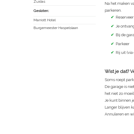
Zuidas
Na het maken va
parkeren.
Gesloten:
✔
Reserveer
Marriott Hotel
✔
Je ontvang
Burgemeester Haspelslaan
✔
Bij de ga
✔
Parkeer
✔
Rij uit (via
Wist je dat? 
Soms roept park
De garage is nie
het niet zo moeili
Je kunt binnen je
Langer blijven ka
Annuleren en wij