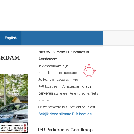
English
NIEUW: Slimme P+R locaties in
RDAM -
Amsterdam.
In Amsterdam zijn
mobiliteitshub geopend.
Je kunt bij deze slimme
P+R locaties in Amsterdam
gratis
parkeren
als je een (elektrische) fiets
reserveert.
Onze redactie is super enthousiast.
Bekijk deze slimme P+R locaties
P+R Parkeren is Goedkoop