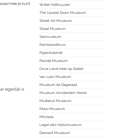
 waarmee je kunt
Willet Holthuysen
The Upside Down Museum
Street Art Museum
Straat Museum
Sexmuseum
Rembrandthuis
Pijpenkabinet
Pianola Museum
Onze Lieve heer op Solder
Van Loon Museum
Museum de Dageraad
r eigenlijk is
Museum Amsterdam Noord
Multatuli Museum
Moco Museum
Micropia
Leger des Heilsmuseum
Diamant Museum