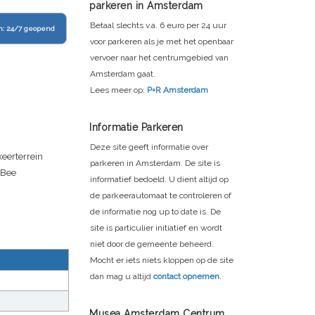
parkeren in Amsterdam
Betaal slechts v.a. 6 euro per 24 uur
n:
24/7 geopend
voor parkeren als je met het openbaar
vervoer naar het centrumgebied van
Amsterdam gaat.
Lees meer op:
P+R Amsterdam
Informatie Parkeren
Deze site geeft informatie over
keerterrein
parkeren in Amsterdam. De site is
kBee
informatief bedoeld. U dient altijd op
de parkeerautomaat te controleren of
de informatie nog up to date is. De
site is particulier initiatief en wordt
niet door de gemeente beheerd.
Mocht er iets niets kloppen op de site
dan mag u altijd
contact opnemen
.
Musea Amsterdam Centrum