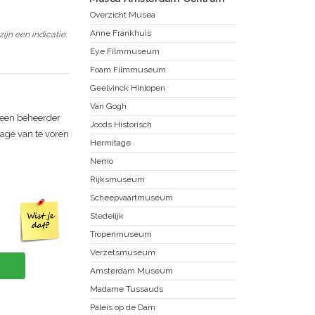
Overzicht Musea
Anne Frankhuis
jn een indicatie.
Eye Filmmuseum
Foam Filmmuseum
Geelvinck Hinlopen
Van Gogh
een beheerder
Joods Historisch
rage van te voren
Hermitage
Nemo
Rijksmuseum
Scheepvaartmuseum
Stedelijk
Tropenmuseum
Verzetsmuseum
Amsterdam Museum
Madame Tussauds
Paleis op de Dam