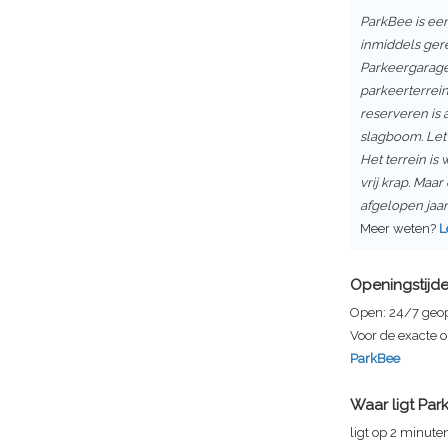
ParkBee is een
inmiddels ger
Parkeergarag
parkeerterrein
reserveren is 
slagboom. Let
Het terrein is 
vrij krap. Maar
afgelopen jaar
Meer weten?
L
Openingstijd
Open:
24/7 geo
Voor de exacte o
ParkBee
Waar ligt
Par
ligt op 2 minute