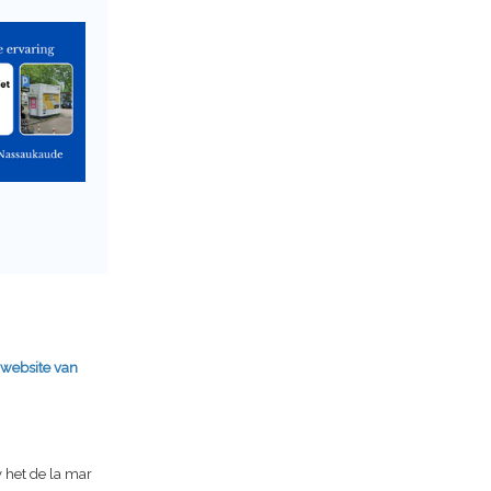
 website van
v het de la mar