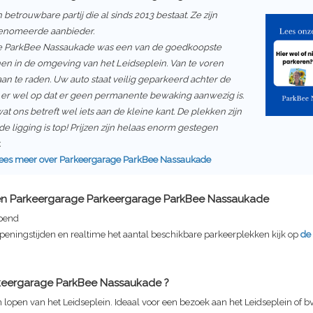
 betrouwbare partij die al sinds 2013 bestaat. Ze zijn
enomeerde aanbieder.
e ParkBee Nassaukade
was een van de goedkoopste
en in de omgeving van het Leidseplein. Van te voren
aan te raden. Uw auto staat veilig geparkeerd achter de
 er wel op dat er geen permanente bewaking aanwezig is.
wat ons betreft wel iets aan de kleine kant. De plekken zijn
 de ligging is top! Prijzen zijn helaas enorm gestegen
.
ees meer over
Parkeergarage ParkBee Nassaukade
en Parkeergarage
Parkeergarage ParkBee Nassaukade
pend
peningstijden en realtime het aantal beschikbare parkeerplekken kijk op
de
keergarage ParkBee Nassaukade
?
n lopen van het Leidseplein. Ideaal voor een bezoek aan het Leidseplein of b