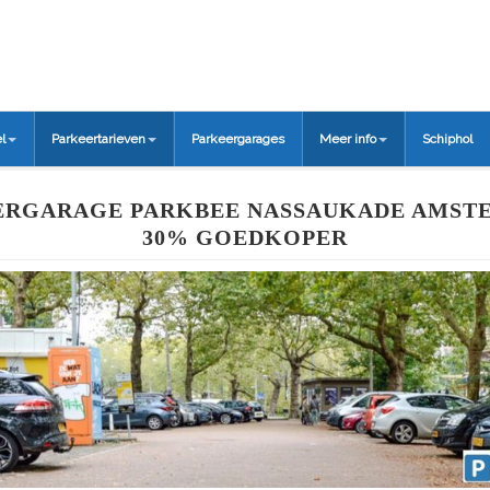
l
Parkeertarieven
Parkeergarages
Meer info
Schiphol
ERGARAGE PARKBEE NASSAUKADE AMSTE
30% GOEDKOPER