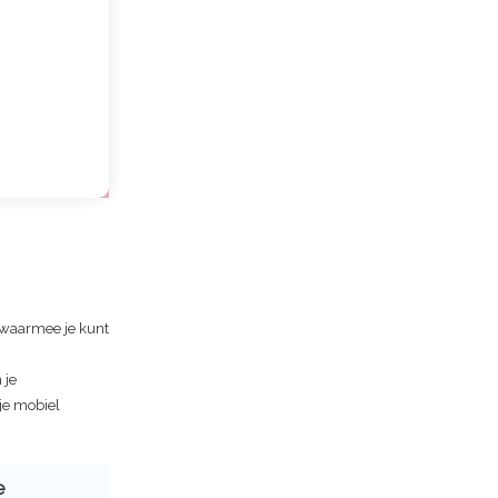
 waarmee je kunt
 je
a je mobiel
e