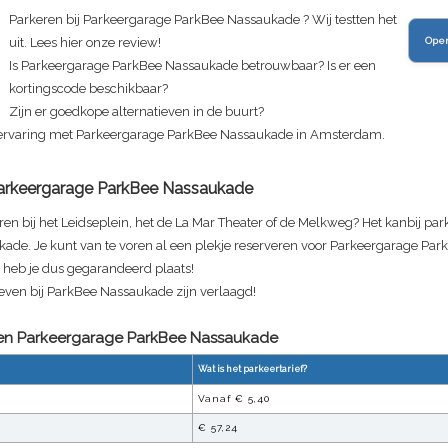
Parkeren bij
Parkeergarage ParkBee Nassaukade
? Wij testten het
uit. Lees hier onze review!
Ope
Is
Parkeergarage ParkBee Nassaukade
betrouwbaar? Is er een
kortingscode beschikbaar?
Zijn er goedkope alternatieven in de buurt?
ervaring met
Parkeergarage ParkBee Nassaukade
in Amsterdam.
arkeergarage ParkBee Nassaukade
n bij het Leidseplein, het de La Mar Theater of de Melkweg? Het kanbij par
de. Je kunt van te voren al een plekje reserveren voor
Parkeergarage Par
 heb je dus gegarandeerd plaats!
even bij ParkBee Nassaukade zijn verlaagd!
ven Parkeergarage
ParkBee Nassaukade
Wat is het parkeertarief?
Vanaf €
5,40
€
57,24