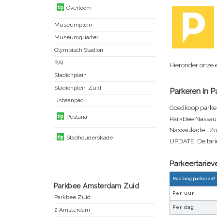
Overtoom
Museumplein
Museumquarter
Olympisch Stadion
RAI
Hieronder onze 
Stadionplein
Stadionplein Zuid
Parkeren in
P
IJsbaanpad
Goedkoop parkere
Pestana
ParkBee Nassauka
Nassaukade
. Zo
Stadhouderskade
UPDATE: De tari
Parkeertarie
Hoe lang parkeren?
Parkbee Amsterdam Zuid
Per uur
Parkbee Zuid
Per dag
2 Amsterdam