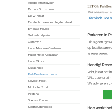
Adagio Amstelveen
LET OP: ParkBee p
Barbara Strozzilaan
Parkeertarieven v
De Winnaar
Hier vindt u de 
Eerste Jan van der Heijdenstraat
Emerald House
Parkeren in
P
Gelderlandplein
Gershwin
Dit is geen "gew
op locatie aanwe
Hotel Mercure Centrum
te reserveren.
Hilton Hotel Apollolaan
Hotel Okura
Handig! Reser
IJsbaanpad
Wist je dat het i
ParkBee Nassaukade
Wilt u zeker zij
Novotel Hotel
Wij adviseren u 
NH Hotel Zuid
Pestana
Spaces Zuidas
Stadhouderskade
Hoe werkt het