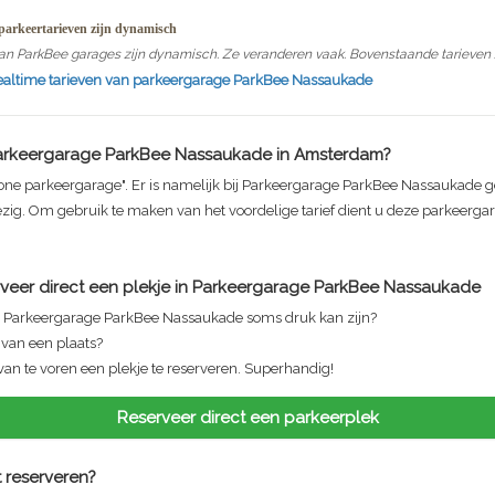
arkeertarieven zijn dynamisch
an ParkBee garages zijn dynamisch. Ze veranderen vaak. Bovenstaande tarieven zi
realtime tarieven van parkeergarage
ParkBee Nassaukade
arkeergarage ParkBee Nassaukade
in Amsterdam?
one parkeergarage". Er is namelijk bij
Parkeergarage ParkBee Nassaukade
g
zig. Om gebruik te maken van het voordelige tarief dient u deze parkeerga
veer direct een plekje in
Parkeergarage ParkBee Nassaukade
n
Parkeergarage ParkBee Nassaukade
soms druk kan zijn?
n van een plaats?
van te voren een plekje te reserveren. Superhandig!
Reserveer direct een parkeerplek
 reserveren?