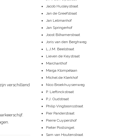
Jacob Husleystraat
Jan de Greefstraat
Jan Lelimanhof
Jan Springerhof
Joost Bilhamerstraat
Joris van den Berghweg
L.J.M. Beelstraat
Lieven de Keystraat
Marchanthof
Marga Klompélaan
Michel de Klerkhof
Nico Broekhuysenweg
ijn verschillend
P. Lieftinckstraat
P.J. Oudstraat
Philip Vingboonsstraat
Pier Panderstraat
arkeerschijf.
Pierre Cuypershof
agen.
Pieter Postsingel
Sam van Houtenstraat