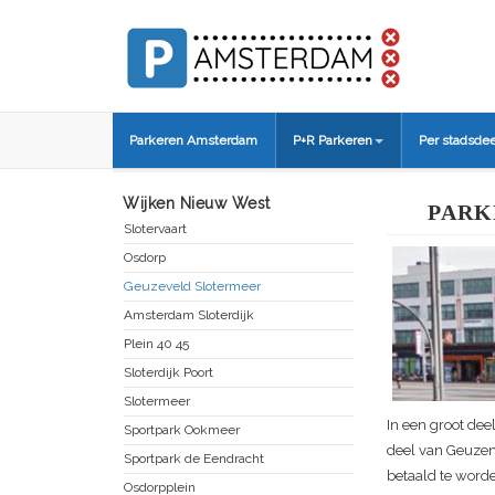
Parkeren Amsterdam
P+R Parkeren
Per stadsdee
Wijken Nieuw West
PARK
Slotervaart
Osdorp
Geuzeveld Slotermeer
Amsterdam Sloterdijk
Plein 40 45
Sloterdijk Poort
Slotermeer
In een groot dee
Sportpark Ookmeer
deel van Geuzen
Sportpark de Eendracht
betaald te worde
Osdorpplein