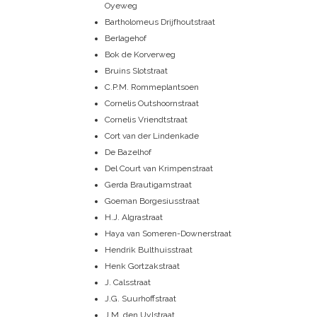
Oyeweg
Bartholomeus Drijfhoutstraat
Berlagehof
Bok de Korverweg
Bruins Slotstraat
C.P.M. Rommeplantsoen
Cornelis Outshoornstraat
Cornelis Vriendtstraat
Cort van der Lindenkade
De Bazelhof
Del Court van Krimpenstraat
Gerda Brautigamstraat
Goeman Borgesiusstraat
H.J. Algrastraat
Haya van Someren-Downerstraat
Hendrik Bulthuisstraat
Henk Gortzakstraat
J. Calsstraat
J.G. Suurhoffstraat
J.M. den Uylstraat