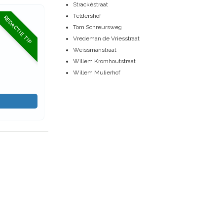
Strackéstraat
Teldershof
REDACTIE TIP
Tom Schreursweg
Vredeman de Vriesstraat
Weissmanstraat
Willem Kromhoutstraat
Willem Mulierhof