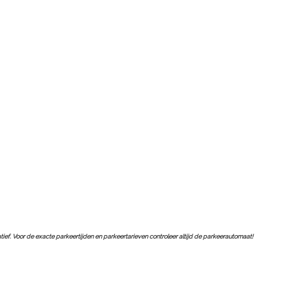
catief. Voor de exacte parkeertijden en parkeertarieven controleer altijd de parkeerautomaat!