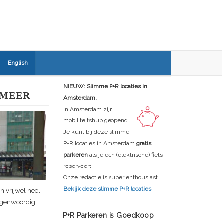
English
NIEUW: Slimme P+R locaties in
RMEER
Amsterdam.
In Amsterdam zijn
mobiliteitshub geopend.
Je kunt bij deze slimme
P+R locaties in Amsterdam
gratis
parkeren
als je een (elektrische) fiets
reserveert.
Onze redactie is super enthousiast.
Bekijk deze slimme P+R locaties
n vrijwel heel
tegenwoordig
P+R Parkeren is Goedkoop