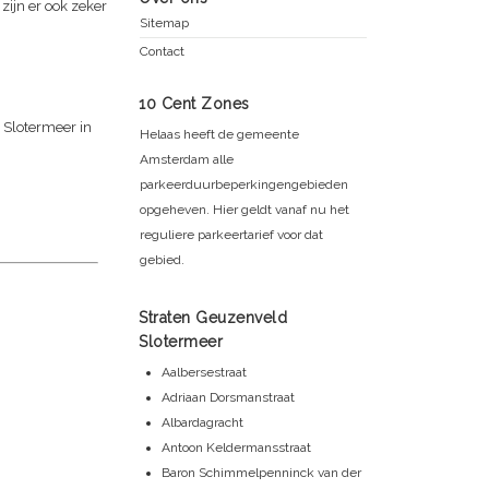
ijn er ook zeker
Sitemap
Contact
10 Cent Zones
Slotermeer in
Helaas heeft de gemeente
Amsterdam alle
parkeerduurbeperkingengebieden
opgeheven. Hier geldt vanaf nu het
reguliere parkeertarief voor dat
gebied.
Straten Geuzenveld
Slotermeer
Aalbersestraat
Adriaan Dorsmanstraat
Albardagracht
Antoon Keldermansstraat
Baron Schimmelpenninck van der