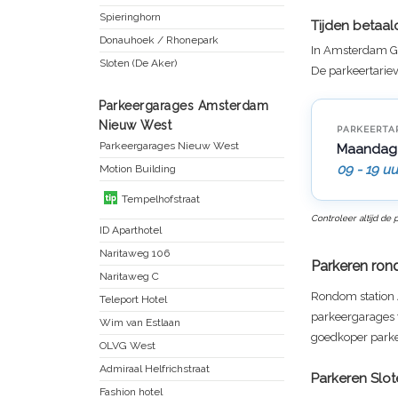
Spieringhorn
Tijden betaa
Donauhoek / Rhonepark
In Amsterdam
G
Sloten (De Aker)
De parkeertariev
Parkeergarages Amsterdam
Nieuw West
PARKEERTA
Parkeergarages Nieuw West
Maandag 
09 - 19 uu
Motion Building
Tempelhofstraat
Controleer altijd de
ID Aparthotel
Naritaweg 106
Parkeren ron
Naritaweg C
Rondom station A
Teleport Hotel
parkeergarages t
Wim van Estlaan
goedkoper parke
OLVG West
Admiraal Helfrichstraat
Parkeren Slot
Fashion hotel