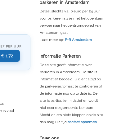
parkeren in Amsterdam
Betaal slechts v.a. 6 euro per 24 uur
voor parkeren als je met het openbaar
vervoer naar het centrumgebied van
Amsterdam gaat.
Lees meer op:
P+R Amsterdam
IEF PER UUR
€ 1,72
Informatie Parkeren
Deze site geeft informatie over
parkeren in Amsterdam. De site is
informatief bedoeld. U dient altijd op
de parkeerautomaat te controleren of
de informatie nog up to date is. De
site is particulier initiatief en wordt
ope
niet door de gemeente beheerd.
oms veel
Mocht er iets niets kloppen op de site
dan mag u altijd
contact opnemen
.
Over ons