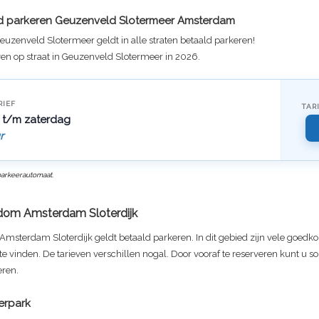
ld parkeren
Geuzenveld Slotermeer
Amsterdam
euzenveld Slotermeer
geldt in alle straten betaald parkeren!
en op straat in
Geuzenveld Slotermeer
in 2026.
RIEF
TAR
t/m zaterdag
r
 parkeerautomaat.
dom Amsterdam Sloterdijk
msterdam Sloterdijk geldt betaald parkeren. In dit gebied zijn vele goedk
e vinden. De tarieven verschillen nogal. Door vooraf te reserveren kunt u s
ren.
erpark