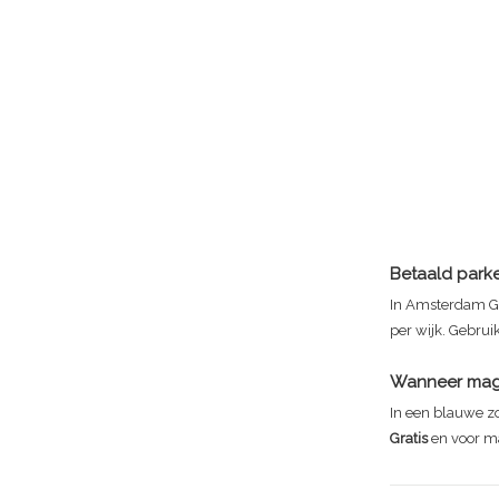
Betaald park
In Amsterdam Ge
per wijk. Gebrui
Wanneer mag 
In een blauwe z
Gratis
en voor m