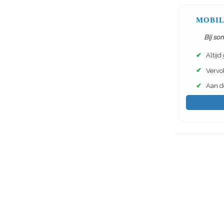
MOBIL
Bij so
✔
Altijd
✔
Vervol
✔
Aan de