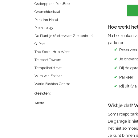
Osdorpplein ParkBee
Overschiestraat
Park Inn Hotel
Hoe werkt het
Plein 40 45
Na het maken va
De Plantijn (Slotervaart Ziekenhuis)
parkeren.
Q-Port
✔
Reserveer
The Social Hub West
✔
Je ontvang
Teleport Towers
Tempelhofstraat
✔
Bij de ga
Wim van Estlaan
✔
Parkeer
World Fashion Centre
✔
Rij uit (via
Gesloten:
Aristo
Wist je dat? 
Soms roept park
De garage is nie
het niet zo moeili
Je kunt binnen je