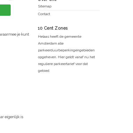
Sitemap
Contact
10 Cent Zones
 waarmee je kunt
Helaas heeft de gemeente
Amsterdam alle
parkeerduurbeperkingengebieden
opgeheven. Hier geldt vanaf nu het
reguliere parkeertarief voor dat
gebied.
r eigenlijk is