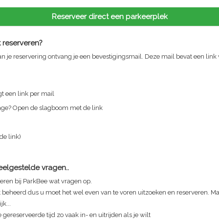
Reserveer direct een parkeerplek
 reserveren?
n je reservering ontvang je een bevestigingsmail. Deze mail bevat een link
t een link per mail
rage? Open de slagboom met de link
 de link)
Veelgestelde vragen..
eren bij ParkBee wat vragen op.
t beheerd dus u moet het wel even van te voren uitzoeken en reserveren. Maa
jk...
 gereserveerde tijd zo vaak in- en uitrijden als je wilt