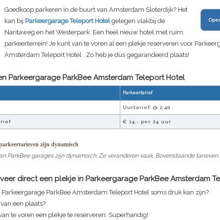
Goedkoop parkeren in de buurt van Amsterdam Sloterdijk? Het
kan bij
Parkeergarage Teleport Hotel
gelegen vlakbij de
Ope
Naritaweg en het Westerpark. Een heel nieuw hotel met ruim
parkeerterrein! Je kunt van te voren al een plekje reserveren voor
Parkeer
Amsterdam Teleport Hotel
. Zo heb je dus gegarandeerd plaats!
ven
Parkeergarage ParkBee Amsterdam Teleport Hotel
Parkeertarief
Uurtarief:
@ 2,40
rief
€ 14,-
per 24 uur
arkeertarieven zijn dynamisch
an ParkBee garages zijn dynamisch. Ze veranderen vaak. Bovenstaande tarieven zi
veer direct een plekje in
Parkeergarage ParkBee Amsterdam Tel
n
Parkeergarage ParkBee Amsterdam Teleport Hotel
soms druk kan zijn?
n van een plaats?
van te voren een plekje te reserveren. Superhandig!