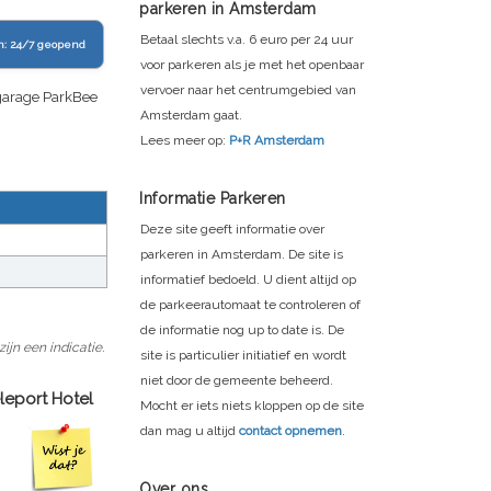
parkeren in Amsterdam
Betaal slechts v.a. 6 euro per 24 uur
n:
24/7 geopend
voor parkeren als je met het openbaar
vervoer naar het centrumgebied van
garage ParkBee
Amsterdam gaat.
Lees meer op:
P+R Amsterdam
Informatie Parkeren
Deze site geeft informatie over
parkeren in Amsterdam. De site is
informatief bedoeld. U dient altijd op
de parkeerautomaat te controleren of
de informatie nog up to date is. De
jn een indicatie.
site is particulier initiatief en wordt
niet door de gemeente beheerd.
eport Hotel
Mocht er iets niets kloppen op de site
dan mag u altijd
contact opnemen
.
Over ons