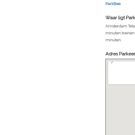
ParkBee
Waar ligt
Par
Amsterdam Telepo
minuten treinen
minuten.
Adres
Parkee