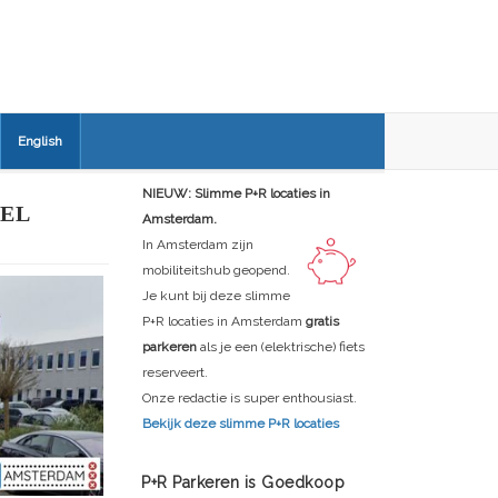
English
NIEUW: Slimme P+R locaties in
EL
Amsterdam.
In Amsterdam zijn
mobiliteitshub geopend.
Je kunt bij deze slimme
P+R locaties in Amsterdam
gratis
parkeren
als je een (elektrische) fiets
reserveert.
Onze redactie is super enthousiast.
Bekijk deze slimme P+R locaties
P+R Parkeren is Goedkoop