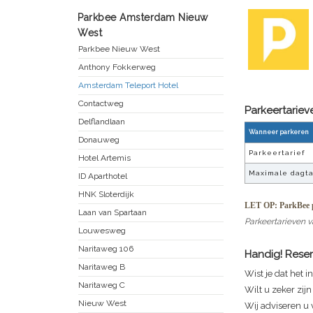
Parkbee Amsterdam Nieuw
West
Parkbee Nieuw West
Anthony Fokkerweg
Amsterdam Teleport Hotel
Contactweg
Parkeertarie
Delflandlaan
Wanneer parkeren
Donauweg
Parkeertarief
Hotel Artemis
Maximale dagta
ID Aparthotel
HNK Sloterdijk
LET OP: ParkBee p
Laan van Spartaan
Parkeertarieven v
Louwesweg
Naritaweg 106
Handig! Reser
Naritaweg B
Wist je dat het i
Naritaweg C
Wilt u zeker zij
Nieuw West
Wij adviseren u 