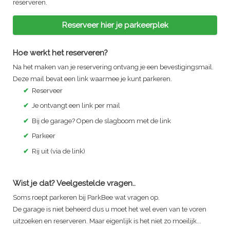
reserveren.
Reserveer hier je parkeerplek
Hoe werkt het reserveren?
Na het maken van je reservering ontvang je een bevestigingsmail.
Deze mail bevat een link waarmee je kunt parkeren.
✔
Reserveer
✔
Je ontvangt een link per mail
✔
Bij de garage? Open de slagboom met de link
✔
Parkeer
✔
Rij uit (via de link)
Wist je dat? Veelgestelde vragen..
Soms roept parkeren bij ParkBee wat vragen op.
De garage is niet beheerd dus u moet het wel even van te voren
uitzoeken en reserveren. Maar eigenlijk is het niet zo moeilijk...