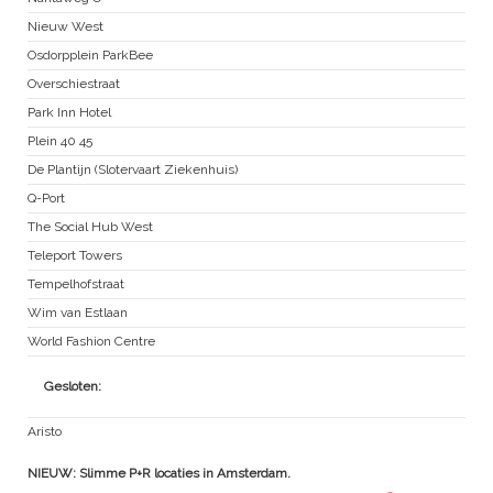
Nieuw West
Osdorpplein ParkBee
Overschiestraat
Park Inn Hotel
Plein 40 45
De Plantijn (Slotervaart Ziekenhuis)
Q-Port
The Social Hub West
Teleport Towers
Tempelhofstraat
Wim van Estlaan
World Fashion Centre
Gesloten:
Aristo
NIEUW: Slimme P+R locaties in Amsterdam.