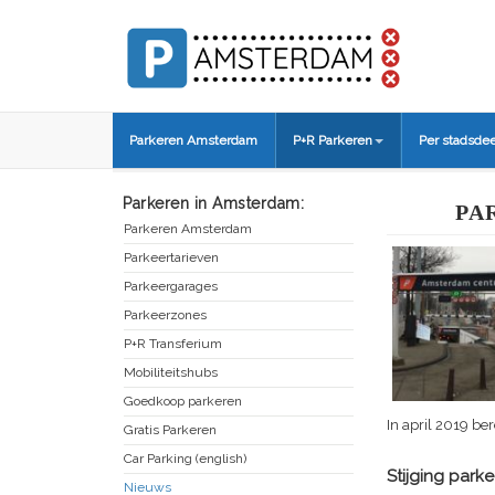
Parkeren Amsterdam
P+R Parkeren
Per stadsdee
Parkeren in Amsterdam:
PA
Parkeren Amsterdam
Parkeertarieven
Parkeergarages
Parkeerzones
P+R Transferium
Mobiliteitshubs
Goedkoop parkeren
In april 2019 b
Gratis Parkeren
Car Parking (english)
Stijging parke
Nieuws