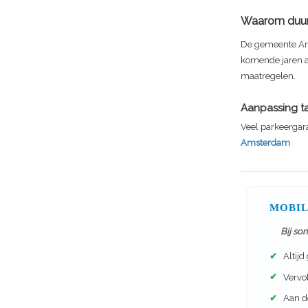
Waarom duurd
De gemeente Am
komende jaren a
maatregelen.
Aanpassing t
Veel parkeergar
Amsterdam
MOBIL
Bij so
✔
Altijd
✔
Vervol
✔
Aan de