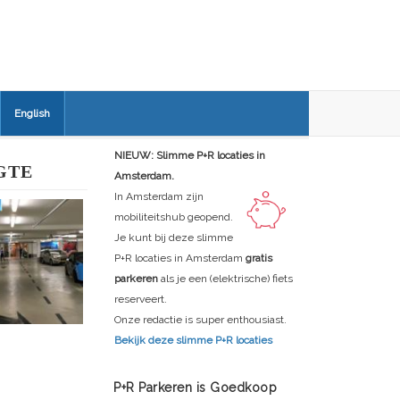
English
NIEUW: Slimme P+R locaties in
GTE
Amsterdam.
In Amsterdam zijn
mobiliteitshub geopend.
Je kunt bij deze slimme
P+R locaties in Amsterdam
gratis
parkeren
als je een (elektrische) fiets
reserveert.
Onze redactie is super enthousiast.
Bekijk deze slimme P+R locaties
P+R Parkeren is Goedkoop