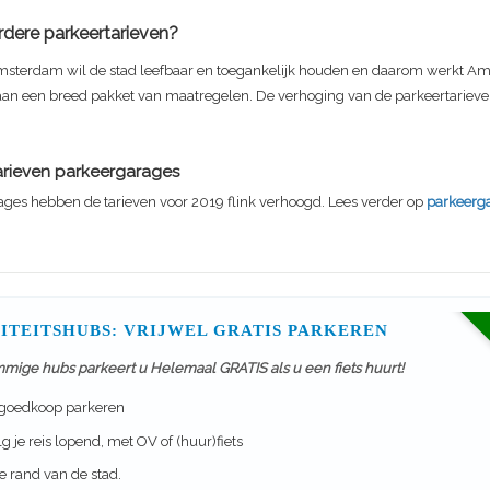
ere parkeertarieven?
sterdam wil de stad leefbaar en toegankelijk houden en daarom werkt A
an een breed pakket van maatregelen. De verhoging van de parkeertarieven
arieven parkeergarages
ages hebben de tarieven voor 2019 flink verhoogd. Lees verder op
parkeerg
ITEITSHUBS: VRIJWEL GRATIS PARKEREN
mmige hubs parkeert u Helemaal GRATIS als u een fiets huurt!
 goedkoop parkeren
g je reis lopend, met OV of (huur)fiets
 rand van de stad.