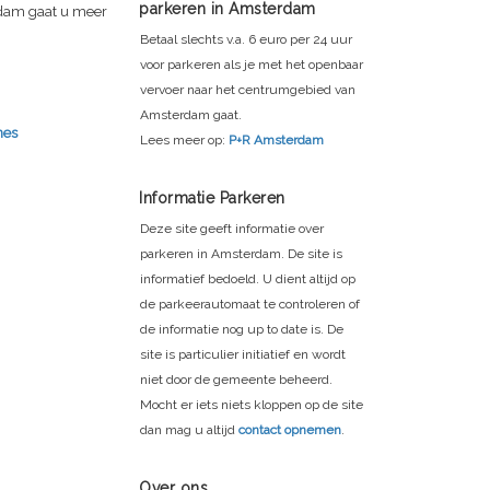
parkeren in Amsterdam
rdam gaat u meer
Betaal slechts v.a. 6 euro per 24 uur
voor parkeren als je met het openbaar
vervoer naar het centrumgebied van
Amsterdam gaat.
nes
Lees meer op:
P+R Amsterdam
Informatie Parkeren
Deze site geeft informatie over
parkeren in Amsterdam. De site is
informatief bedoeld. U dient altijd op
de parkeerautomaat te controleren of
de informatie nog up to date is. De
site is particulier initiatief en wordt
niet door de gemeente beheerd.
Mocht er iets niets kloppen op de site
dan mag u altijd
contact opnemen
.
Over ons