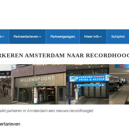
l
Parkeertarieven
Parkeergarages
Meer info
Schiphol
RKEREN AMSTERDAM NAAR RECORDHOO
ereikt parkeren in Amsterdam een nieuwe recordhoogte!
ertarieven