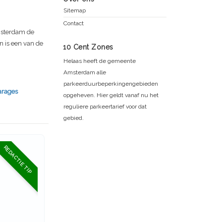
Sitemap
Contact
msterdam de
 is een van de
10 Cent Zones
Helaas heeft de gemeente
Amsterdam alle
parkeerduurbeperkingengebieden
arages
opgeheven. Hier geldt vanaf nu het
reguliere parkeertarief voor dat
gebied.
REDACTIE TIP