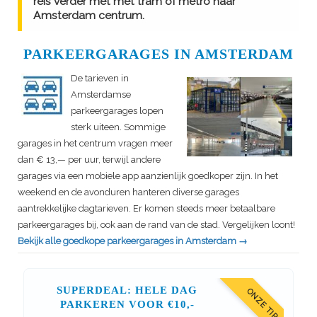
reis verder met met tram of metro naar
Amsterdam centrum.
PARKEERGARAGES IN AMSTERDAM
De tarieven in
Amsterdamse
parkeergarages lopen
sterk uiteen. Sommige
garages in het centrum vragen meer
dan € 13,— per uur, terwijl andere
garages via een mobiele app aanzienlijk goedkoper zijn. In het
weekend en de avonduren hanteren diverse garages
aantrekkelijke dagtarieven. Er komen steeds meer betaalbare
parkeergarages bij, ook aan de rand van de stad. Vergelijken loont!
Bekijk alle goedkope parkeergarages in Amsterdam →
SUPERDEAL: HELE DAG
ONZE TIP
PARKEREN VOOR €10,-