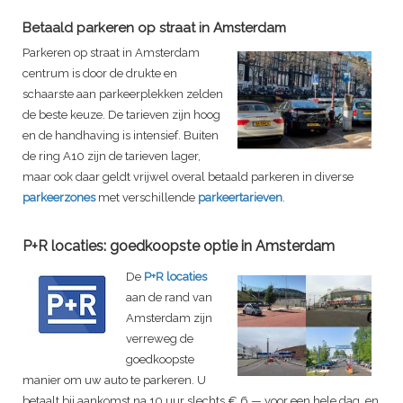
Betaald parkeren op straat in Amsterdam
Parkeren op straat in Amsterdam
centrum is door de drukte en
schaarste aan parkeerplekken zelden
de beste keuze. De tarieven zijn hoog
en de handhaving is intensief. Buiten
de ring A10 zijn de tarieven lager,
maar ook daar geldt vrijwel overal betaald parkeren in diverse
parkeerzones
met verschillende
parkeertarieven
.
P+R locaties: goedkoopste optie in Amsterdam
De
P+R locaties
aan de rand van
Amsterdam zijn
verreweg de
goedkoopste
manier om uw auto te parkeren. U
betaalt bij aankomst na 10 uur slechts € 6,— voor een hele dag, en