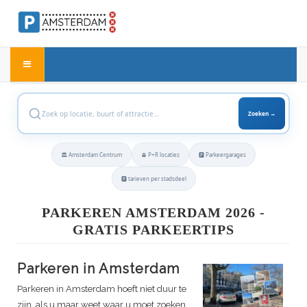
Zoeken →
🏛️ Amsterdam Centrum
🚊 P+R locaties
🅿️ Parkeergarages
🅿️ tarieven per stadsdeel
PARKEREN AMSTERDAM 2026 -
GRATIS PARKEERTIPS
Parkeren in Amsterdam
Parkeren in Amsterdam hoeft niet duur te
zijn, als u maar weet waar u moet zoeken.