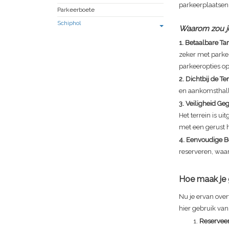
parkeerplaatsen 
Parkeerboete
Schiphol
Waarom zou je
1. Betaalbare Ta
zeker met parker
parkeeropties o
2. Dichtbij de T
en aankomsthalle
3. Veiligheid G
Het terrein is u
met een gerust h
4. Eenvoudige B
reserveren, waar
Hoe maak je 
Nu je ervan over
hier gebruik va
Reserveer