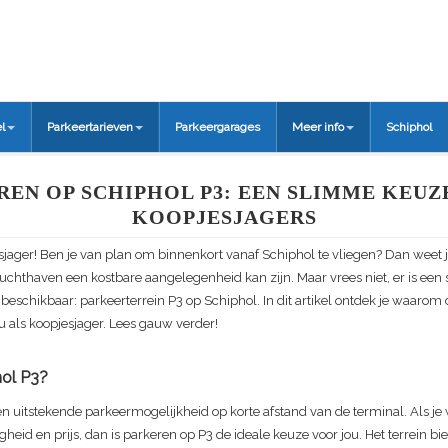
l
Parkeertarieven
Parkeergarages
Meer info
Schiphol
REN OP SCHIPHOL P3: EEN SLIMME KEUZ
KOOPJESJAGERS
ager! Ben je van plan om binnenkort vanaf Schiphol te vliegen? Dan weet j
uchthaven een kostbare aangelegenheid kan zijn. Maar vrees niet, er is ee
 beschikbaar: parkeerterrein P3 op Schiphol. In dit artikel ontdek je waarom
ou als koopjesjager. Lees gauw verder!
hol P3?
en uitstekende parkeermogelijkheid op korte afstand van de terminal. Als j
heid en prijs, dan is parkeren op P3 de ideale keuze voor jou. Het terrein bie