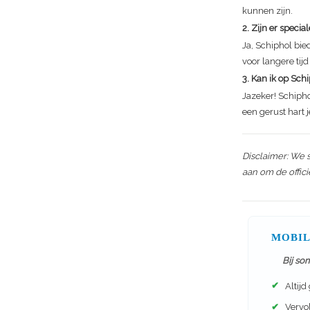
kunnen zijn.
2. Zijn er speci
Ja, Schiphol bie
voor langere tij
3. Kan ik op Sc
Jazeker! Schipho
een gerust hart j
Disclaimer: We 
aan om de offic
MOBIL
Bij so
✔
Altijd
✔
Vervol