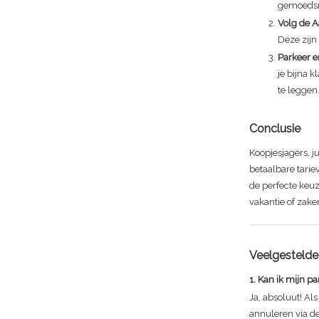
gemoedsru
Volg de 
Deze zijn
Parkeer e
je bijna k
te leggen
Conclusie
Koopjesjagers, j
betaalbare tarie
de perfecte keuz
vakantie of zake
Veelgestelde
1. Kan ik mijn p
Ja, absoluut! Al
annuleren via de