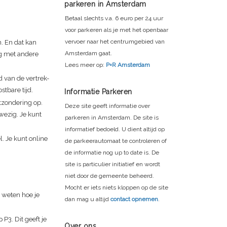
parkeren in Amsterdam
Betaal slechts v.a. 6 euro per 24 uur
voor parkeren als je met het openbaar
vervoer naar het centrumgebied van
n. En dat kan
Amsterdam gaat.
ng met andere
Lees meer op:
P+R Amsterdam
d van de vertrek-
tbare tijd.
Informatie Parkeren
itzondering op.
Deze site geeft informatie over
wezig. Je kunt
parkeren in Amsterdam. De site is
informatief bedoeld. U dient altijd op
. Je kunt online
de parkeerautomaat te controleren of
de informatie nog up to date is. De
site is particulier initiatief en wordt
niet door de gemeente beheerd.
Mocht er iets niets kloppen op de site
t weten hoe je
dan mag u altijd
contact opnemen
.
 P3. Dit geeft je
Over ons