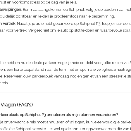
st en voorkomt stress op de dag van je reis.
Aanwijzingen
: Eenmaal aangekomen op Schiphol, volg je de borden naar het 
 duidelijk zichtbaar en leiden je probleemloos naar je bestemming.
n Vertrek
: Nadat je je auto hebt geparkeerd op Schiphol P3, loop je naar de 
laar voor vertrek. Vergeet niet om je auto op slot te doen en waardevolle spull
.
ullie hebben nu de ideale parkeermogelijkheid ontdekt voor jullie reizen via 
ven, een korte loopafstand naar de terminal en optimale veiligheidsmaatregel
e. Reserveer jouw parkeerplek vandaag nog en geniet van een stressvrije sta
nreis!
 Vragen (FAQ's)
arkeerplaats op Schiphol P3 annuleren als mijn plannen veranderen?
s je onverwacht je reis moet annuleren of wijzigen, kun je eenvoudig je parke
 officiële Schiphol-website. Let wel op de annuleringsvoorwaarden die van