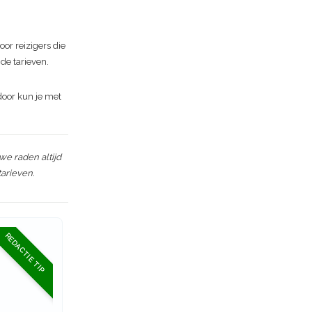
oor reizigers die
de tarieven.
door kun je met
we raden altijd
arieven.
REDACTIE TIP