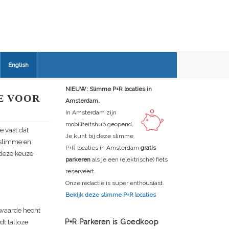
English
NIEUW: Slimme P+R locaties in
E VOOR
Amsterdam.
In Amsterdam zijn
mobiliteitshub geopend.
e vast dat
Je kunt bij deze slimme
n slimme en
P+R locaties in Amsterdam
gratis
 deze keuze
parkeren
als je een (elektrische) fiets
reserveert.
Onze redactie is super enthousiast.
Bekijk deze slimme P+R locaties
e waarde hecht
P+R Parkeren is Goedkoop
dt talloze