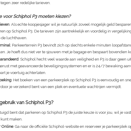
tegen zeer redelijke tarieven.
 voor Schiphol P3 moeten kiezen?
rieven
: Als echte koopjesjager wil je natuurlijk zoveel mogelijk geld bespare
en op Schiphol P3. De tarieven zijn aantrekkelijk en voordelig in vergelijki
p de luchthaven.
erminal
: Parkeerterrein P3 bevindt zich op slechts enkele minuten loopafstan
n. Je hoeft dus niet ver te sjouwen met je bagage en bespaart bovendien kos
egarandeerd
: Schiphol hecht veel waarde aan veiligheid en P3 is daar geen u
itgerust met geavanceerde beveiligingssystemen en er is 24/7 bewaking aan
art je voertuig achterlaten.
oeking
: Het boeken van een parkeerplek op Schiphol P3 is eenvoudig en snel
door je verzekerd bent van een plek en eventuele wachtrijen vermijdt.
gebruik van Schiphol P3?
tuigd bent dat parkeren op Schiphol P3 de juiste keuze is voor jou, wil je vas
n kunt maken.
 Online
: Ga naar de officiële Schiphol-website en reserveer je parkeerplek op