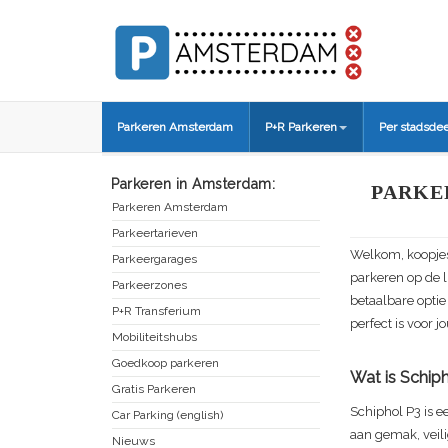
Parkeren Amsterdam
P+R Parkeren
Per stadsdee
Parkeren in Amsterdam:
PARKE
Parkeren Amsterdam
Parkeertarieven
Welkom, koopjesj
Parkeergarages
parkeren op de l
Parkeerzones
betaalbare optie
P+R Transferium
perfect is voor j
Mobiliteitshubs
Goedkoop parkeren
Wat is Schip
Gratis Parkeren
Schiphol P3 is e
Car Parking (english)
aan gemak, veilig
Nieuws