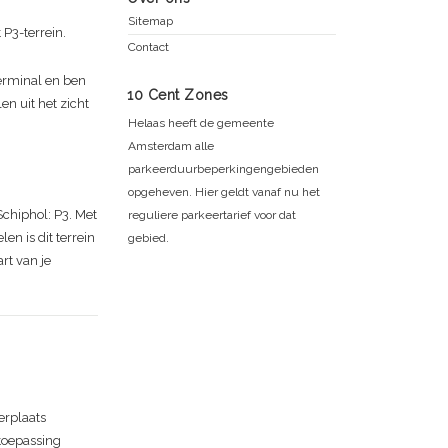
Sitemap
P3-terrein.
Contact
terminal en ben
10 Cent Zones
en uit het zicht
Helaas heeft de gemeente
Amsterdam alle
parkeerduurbeperkingengebieden
opgeheven. Hier geldt vanaf nu het
Schiphol: P3. Met
reguliere parkeertarief voor dat
en is dit terrein
gebied.
rt van je
erplaats
 toepassing