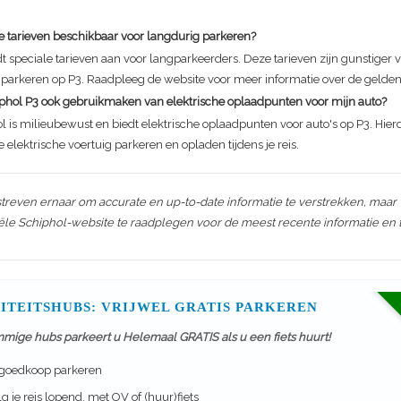
ale tarieven beschikbaar voor langdurig parkeren?
dt speciale tarieven aan voor langparkeerders. Deze tarieven zijn gunstiger v
d parkeren op P3. Raadpleeg de website voor meer informatie over de gelden
hiphol P3 ook gebruikmaken van elektrische oplaadpunten voor mijn auto?
l is milieubewust en biedt elektrische oplaadpunten voor auto's op P3. Hier
e elektrische voertuig parkeren en opladen tijdens je reis.
streven ernaar om accurate en up-to-date informatie te verstrekken, maar 
iële Schiphol-website te raadplegen voor de meest recente informatie en t
ITEITSHUBS: VRIJWEL GRATIS PARKEREN
mmige hubs parkeert u Helemaal GRATIS als u een fiets huurt!
 goedkoop parkeren
g je reis lopend, met OV of (huur)fiets