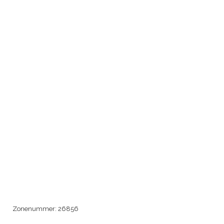
Zonenummer:
26856