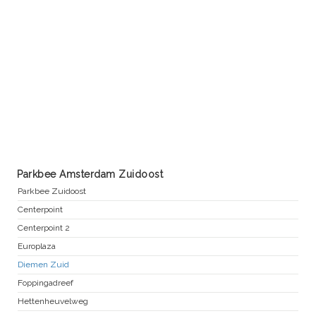
Parkbee Amsterdam Zuidoost
Parkbee Zuidoost
Centerpoint
Centerpoint 2
Europlaza
Diemen Zuid
Foppingadreef
Hettenheuvelweg