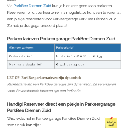
Via
ParkBee Diemen Zuid
kun je hier zeer goedkoop parkeren.
Reserveren bij dit parkeerterrein is mogelijk. Je kunt van te voren al
een plekje reserveren voor
Parkeergarage ParkBee Diemen Zuid
.
Zo heb je dus gegarandeerd plaats!
Parkeertarieven
Parkeergarage ParkBee Diemen Zuid
Wanneer parkeren
Parkeertarief
Parkeertarief
Uurtarief:
± € 0,86 tot € 1,35
Maximale dagtarief
€ 9,18
per 24 uur
LET OP: ParkBee parkeertarieven zijn dynamisch
Parkeertarieven van ParkBee garages zijn dynamisch. Ze veranderen
vaak. Bovenstaande tarieven zijn een indicatie.
Handig! Reserveer direct een plekje in
Parkeergarage
ParkBee Diemen Zuid
Wist je dat het in
Parkeergarage ParkBee Diemen Zuid
soms druk kan zijn?