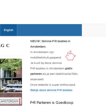
English
NIEUW: Slimme P+R locaties in
G C
Amsterdam.
In Amsterdam zijn
mobiliteitshub geopend.
Je kunt bij deze slimme
P+R locaties in Amsterdam
gratis
parkeren
als je een (elektrische) fiets
reserveert.
Onze redactie is super enthousiast.
Bekijk deze slimme P+R locaties
P+R Parkeren is Goedkoop