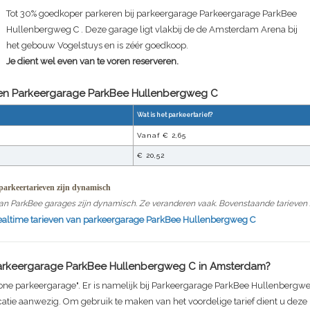
Tot 30% goedkoper parkeren bij parkeergarage
Parkeergarage ParkBee
Hullenbergweg C
. Deze garage ligt vlakbij de de Amsterdam Arena bij
het gebouw Vogelstuys en is zéér goedkoop.
Je dient wel even van te voren reserveren.
ven Parkeergarage
ParkBee Hullenbergweg C
Wat is het parkeertarief?
Vanaf €
2,65
€
20,52
arkeertarieven zijn dynamisch
an ParkBee garages zijn dynamisch. Ze veranderen vaak. Bovenstaande tarieven zi
realtime tarieven van parkeergarage
ParkBee Hullenbergweg C
arkeergarage ParkBee Hullenbergweg C
in Amsterdam?
one parkeergarage". Er is namelijk bij
Parkeergarage ParkBee Hullenbergwe
catie aanwezig. Om gebruik te maken van het voordelige tarief dient u dez