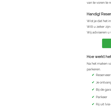
van te voren te 
Handig! Reser
Wist je dat het i
Wilt u zeker zij
Wij adviseren u 
Hoe werkt het
Na het maken va
parkeren.
✔
Reserveer
✔
Je ontvang
✔
Bij de ga
✔
Parkeer
✔
Rij uit (via