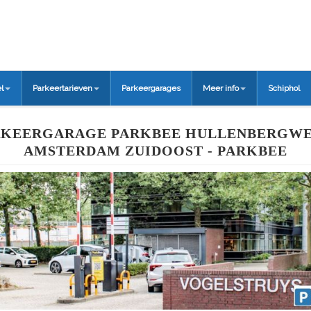
l
Parkeertarieven
Parkeergarages
Meer info
Schiphol
RKEERGARAGE PARKBEE HULLENBERGWE
AMSTERDAM ZUIDOOST - PARKBEE