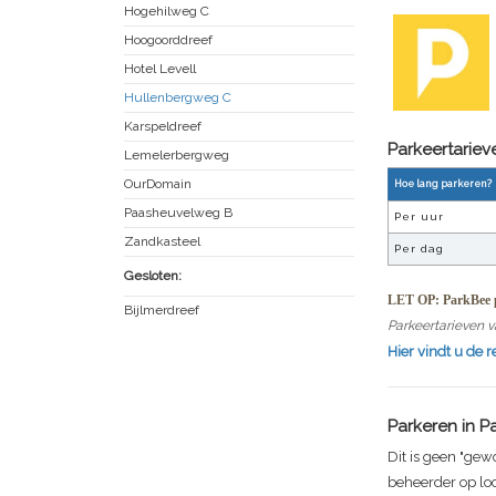
Hogehilweg C
Hoogoorddreef
Hotel Levell
Hullenbergweg C
Karspeldreef
Parkeertarie
Lemelerbergweg
OurDomain
Hoe lang parkeren?
Paasheuvelweg B
Per uur
Zandkasteel
Per dag
Gesloten:
LET OP: ParkBee p
Bijlmerdreef
Parkeertarieven v
Hier vindt u de 
Parkeren in
P
Dit is geen "gew
beheerder op lo