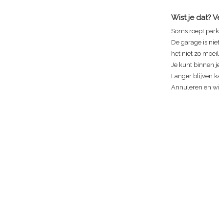
Wist je dat? 
Soms roept park
De garage is nie
het niet zo moeili
Je kunt binnen je
Langer blijven ka
Annuleren en wij