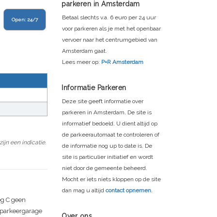
parkeren in Amsterdam
Betaal slechts v.a. 6 euro per 24 uur
Open:
24/7
voor parkeren als je met het openbaar
vervoer naar het centrumgebied van
Amsterdam gaat.
Lees meer op:
P+R Amsterdam
Informatie Parkeren
Deze site geeft informatie over
parkeren in Amsterdam. De site is
informatief bedoeld. U dient altijd op
de parkeerautomaat te controleren of
jn een indicatie.
de informatie nog up to date is. De
site is particulier initiatief en wordt
niet door de gemeente beheerd.
Mocht er iets niets kloppen op de site
dan mag u altijd
contact opnemen
.
g C
geen
e parkeergarage
Over ons