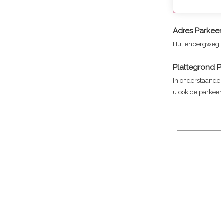
Adres
Parkee
Hullenbergweg
Plattegrond
P
In onderstaande 
u ook de parkeer