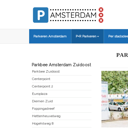
Parkeren Amsterdam
P+R Parkeren
Per stadsdee
PA
Parkbee Amsterdam Zuidoost
Parkbee Zuidoost
Centerpoint
Centerpoint 2
Europlaza
Diemen Zuid
Foppingadreef
Hettenheuvelweg
Hogehilweg 8