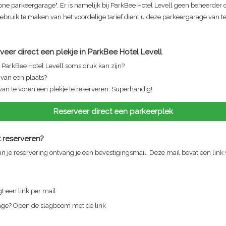
one parkeergarage". Er is namelijk bij
ParkBee Hotel Levell
geen beheerder o
ruik te maken van het voordelige tarief dient u deze parkeergarage van te
veer direct een plekje in
ParkBee Hotel Levell
n
ParkBee Hotel Levell
soms druk kan zijn?
n van een plaats?
van te voren een plekje te reserveren. Superhandig!
Reserveer direct een parkeerplek
 reserveren?
n je reservering ontvang je een bevestigingsmail. Deze mail bevat een link
t een link per mail
rage? Open de slagboom met de link