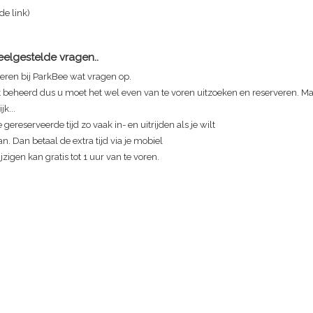
 de link)
Veelgestelde vragen..
eren bij ParkBee wat vragen op.
t beheerd dus u moet het wel even van te voren uitzoeken en reserveren. Maa
jk...
 gereserveerde tijd zo vaak in- en uitrijden als je wilt
n. Dan betaal de extra tijd via je mobiel
zigen kan gratis tot 1 uur van te voren.