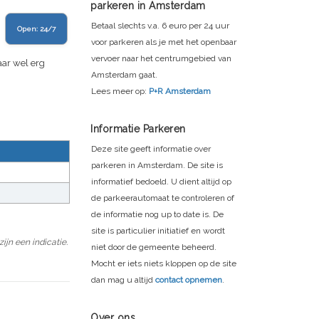
parkeren in Amsterdam
Betaal slechts v.a. 6 euro per 24 uur
Open:
24/7
voor parkeren als je met het openbaar
vervoer naar het centrumgebied van
aar wel erg
Amsterdam gaat.
Lees meer op:
P+R Amsterdam
Informatie Parkeren
Deze site geeft informatie over
parkeren in Amsterdam. De site is
informatief bedoeld. U dient altijd op
de parkeerautomaat te controleren of
de informatie nog up to date is. De
site is particulier initiatief en wordt
jn een indicatie.
niet door de gemeente beheerd.
Mocht er iets niets kloppen op de site
dan mag u altijd
contact opnemen
.
Over ons