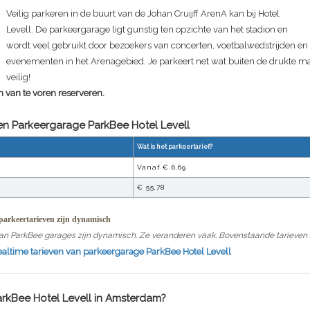
Veilig parkeren in de buurt van de Johan Cruijff ArenA kan bij Hotel
Levell. De parkeergarage ligt gunstig ten opzichte van het stadion en
wordt veel gebruikt door bezoekers van concerten, voetbalwedstrijden en
evenementen in het Arenagebied. Je parkeert net wat buiten de drukte m
veilig!
n van te voren reserveren.
ven Parkeergarage
ParkBee Hotel Levell
Wat is het parkeertarief?
Vanaf €
6,69
€
55,78
arkeertarieven zijn dynamisch
an ParkBee garages zijn dynamisch. Ze veranderen vaak. Bovenstaande tarieven zi
realtime tarieven van parkeergarage
ParkBee Hotel Levell
rkBee Hotel Levell
in Amsterdam?