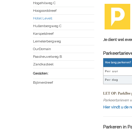
Hogehilweg C
Hoogoorddreef
Hotel Levell
Hullenbergweg C
Karspeldreef
Je dient wel eve
Lemelerbergweg
OurDomain
Parkeertarie
Paasheuvelweg B
Hoe lang parkeren?
Zandkasteel
Per uur
Gesloten:
Per dag
Bijlmerdreef
LET OP: ParkBee p
Parkeertarieven v
Hier vindt u de 
Parkeren in
Pa