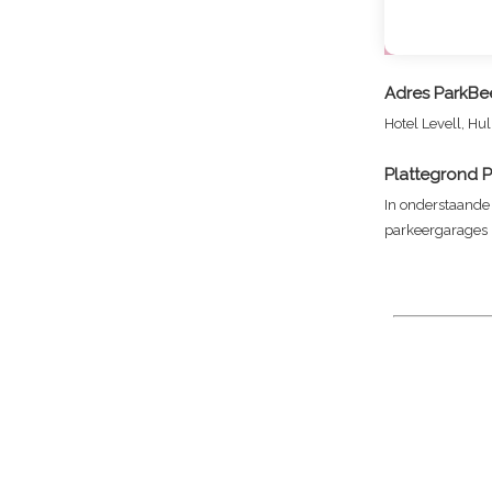
Adres
ParkBee
Hotel Levell, H
Plattegrond
P
In onderstaande 
parkeergarages i