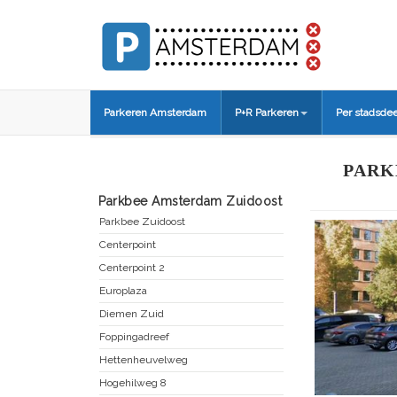
Parkeren Amsterdam
P+R Parkeren
Per stadsdee
PARK
Parkbee Amsterdam Zuidoost
Parkbee Zuidoost
Centerpoint
Centerpoint 2
Europlaza
Diemen Zuid
Foppingadreef
Hettenheuvelweg
Hogehilweg 8