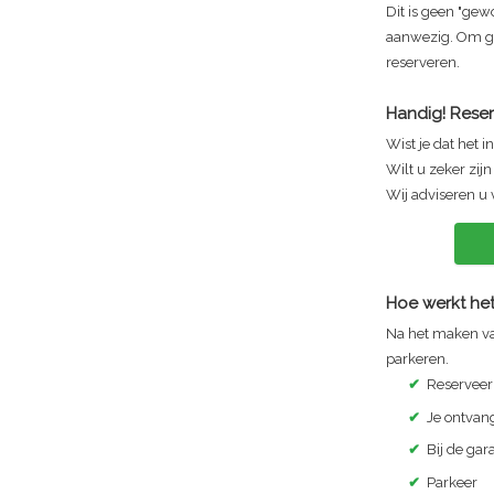
Dit is geen "gew
aanwezig. Om geb
reserveren.
Handig! Reser
Wist je dat het i
Wilt u zeker zij
Wij adviseren u 
Hoe werkt het
Na het maken va
parkeren.
✔
Reserveer
✔
Je ontvang
✔
Bij de ga
✔
Parkeer