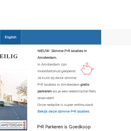
English
NIEUW: Slimme P+R locaties in
EILIG
Amsterdam.
In Amsterdam zijn
mobiliteitshub geopend.
Je kunt bij deze slimme
P+R locaties in Amsterdam
gratis
parkeren
als je een (elektrische) fiets
reserveert.
Onze redactie is super enthousiast.
Bekijk deze slimme P+R locaties
P+R Parkeren is Goedkoop