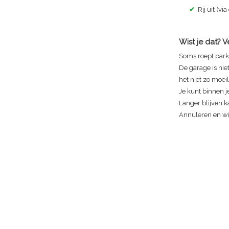
✔
Rij uit (via
Wist je dat? 
Soms roept park
De garage is nie
het niet zo moeili
Je kunt binnen je
Langer blijven ka
Annuleren en wij