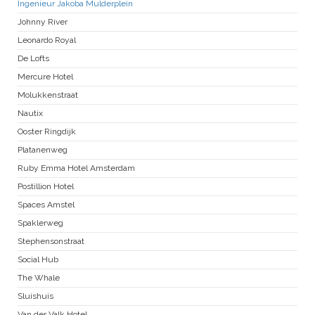
Ingenieur Jakoba Mulderplein
Johnny River
Leonardo Royal
De Lofts
Mercure Hotel
Molukkenstraat
Nautix
Ooster Ringdijk
Platanenweg
Ruby Emma Hotel Amsterdam
Postillion Hotel
Spaces Amstel
Spaklerweg
Stephensonstraat
Social Hub
The Whale
Sluishuis
Van der Valk Hotel