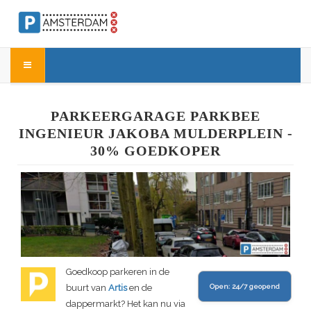
PARKEERGARAGE PARKBEE
INGENIEUR JAKOBA MULDERPLEIN -
30% GOEDKOPER
Goedkoop parkeren in de
buurt van
Artis
en de
Open:
24/7 geopend
dappermarkt? Het kan nu via