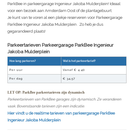
ParkBee in parkeergarage Ingenieur Jakoba Mulderplein! Ideaal
voor een bezoek aan Amsterdam Oost of de plantagebuurt.
Je kunt van te voren al een plekje reserveren voor
Parkeergarage
ParkBee Ingenieur Jakoba Mulderplein
. Zo heb je dus
gegarandeerd plaats!
Parkeertarieven Parkeergarage
ParkBee Ingenieur
Jakoba Mulderplein
Hoe lang parkeren?
Wat is het parkeertarief?
Per uur
Vanaf €
4,40
Per dag
€
34,57
LET OP: ParkBee parkeertarieven zijn dynamisch
Parkeertarieven van ParkBee garages zijn dynamisch. Ze veranderen
vaak. Bovenstaande tarieven zijn een indicatie.
Hier vindt u de realtime tarieven van parkeergarage
ParkBee
Ingenieur Jakoba Mulderplein