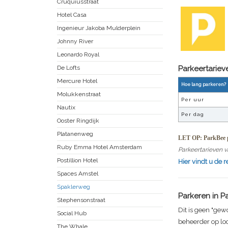
Cruquiusstraat
Hotel Casa
Ingenieur Jakoba Mulderplein
Johnny River
Leonardo Royal
De Lofts
Parkeertarie
Mercure Hotel
Hoe lang parkeren?
Molukkenstraat
Per uur
Nautix
Per dag
Ooster Ringdijk
Platanenweg
LET OP: ParkBee p
Ruby Emma Hotel Amsterdam
Parkeertarieven v
Postillion Hotel
Hier vindt u de 
Spaces Amstel
Spaklerweg
Parkeren in
P
Stephensonstraat
Dit is geen "gew
Social Hub
beheerder op lo
The Whale