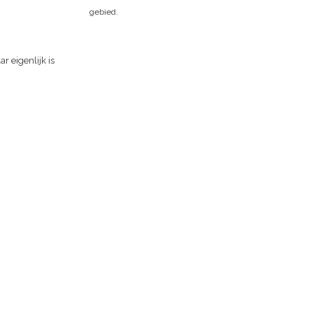
gebied.
r eigenlijk is