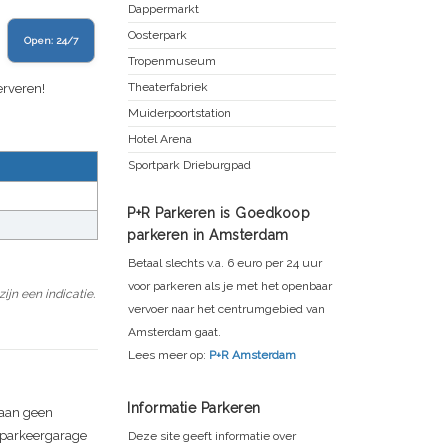
Dappermarkt
Oosterpark
Open:
24/7
Tropenmuseum
Theaterfabriek
erveren!
Muiderpoortstation
Hotel Arena
Sportpark Drieburgpad
P+R Parkeren is Goedkoop
parkeren in Amsterdam
Betaal slechts v.a. 6 euro per 24 uur
voor parkeren als je met het openbaar
jn een indicatie.
vervoer naar het centrumgebied van
Amsterdam gaat.
Lees meer op:
P+R Amsterdam
Informatie Parkeren
aan
geen
e parkeergarage
Deze site geeft informatie over