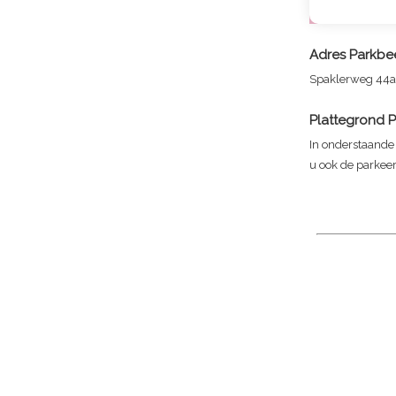
Adres
Parkbe
Spaklerweg 44a
Plattegrond
P
In onderstaande 
u ook de parkeer