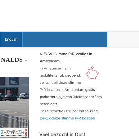
English
NIEUW: Slimme P+R locaties in
NALDS -
Amsterdam.
In Amsterdam zijn
mobiliteitshub geopend.
Je kunt bij deze slimme
P+R locaties in Amsterdam
gratis
parkeren
als je een (elektrische) fiets
reserveert.
Onze redactie is super enthousiast.
Bekijk deze slimme P+R locaties
Veel bezocht in Oost