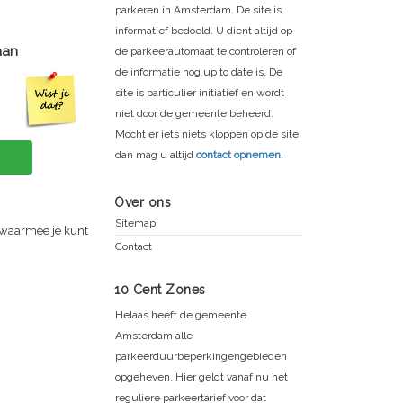
parkeren in Amsterdam. De site is
informatief bedoeld. U dient altijd op
aan
de parkeerautomaat te controleren of
de informatie nog up to date is. De
site is particulier initiatief en wordt
niet door de gemeente beheerd.
Mocht er iets niets kloppen op de site
dan mag u altijd
contact opnemen
.
Over ons
Sitemap
 waarmee je kunt
Contact
10 Cent Zones
Helaas heeft de gemeente
Amsterdam alle
parkeerduurbeperkingengebieden
opgeheven. Hier geldt vanaf nu het
reguliere parkeertarief voor dat