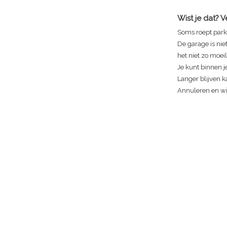
Wist je dat? 
Soms roept park
De garage is nie
het niet zo moeili
Je kunt binnen je
Langer blijven ka
Annuleren en wij