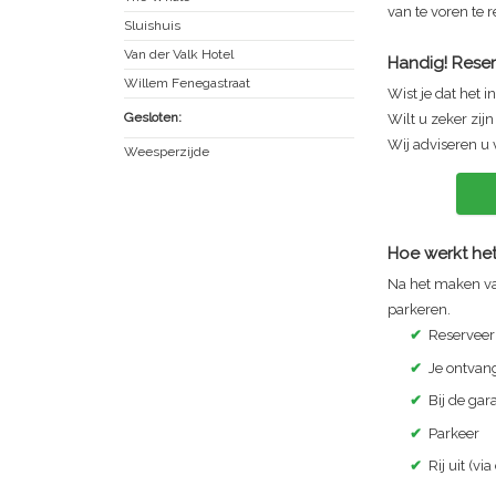
van te voren te 
Sluishuis
Van der Valk Hotel
Handig! Reser
Willem Fenegastraat
Wist je dat het i
Gesloten:
Wilt u zeker zij
Wij adviseren u 
Weesperzijde
Hoe werkt het
Na het maken va
parkeren.
✔
Reserveer
✔
Je ontvang
✔
Bij de ga
✔
Parkeer
✔
Rij uit (via