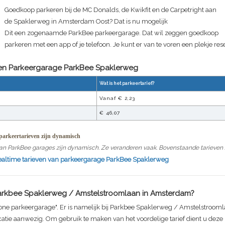
Goedkoop parkeren bij de MC Donalds, de Kwikfit en de Carpetright aan
de Spaklerweg in Amsterdam Oost? Dat is nu mogelijk
Dit een zogenaamde ParkBee parkeergarage. Dat wil zeggen goedkoop
parkeren met een app of je telefoon. Je kunt er van te voren een plekje res
ven Parkeergarage
ParkBee Spaklerweg
Wat is het parkeertarief?
Vanaf €
2,23
€
46,07
arkeertarieven zijn dynamisch
an ParkBee garages zijn dynamisch. Ze veranderen vaak. Bovenstaande tarieven zi
realtime tarieven van parkeergarage
ParkBee Spaklerweg
arkbee Spaklerweg / Amstelstroomlaan
in Amsterdam?
one parkeergarage". Er is namelijk bij
Parkbee Spaklerweg / Amstelstrooml
catie aanwezig. Om gebruik te maken van het voordelige tarief dient u dez