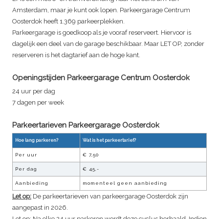
Amsterdam, maar je kunt ook lopen. Parkeergarage Centrum
Oosterdok heeft 1.369 parkeerplekken.
Parkeergarage is goedkoop als je vooraf reserveert. Hiervoor is
dagelijk een deel van de garage beschikbaar. Maar LET OP, zonder
reserveren is het dagtarief aan de hoge kant.
Openingstijden Parkeergarage Centrum Oosterdok
24 uur per dag
7 dagen per week
Parkeertarieven Parkeergarage
Oosterdok
Hoe lang parkeren?
Wat is het parkeertarief?
Per uur
€
7,50
Per dag
€
45,-
Aanbieding
momenteel geen aanbieding
Let op:
De parkeertarieven van parkeergarage
Oosterdok
zijn
aangepast in 2026.
Let op: Na elke 24 uur parkeren wordt deze cyclus herhaald. Indien