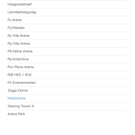
Hoogoorddreef
Lemelerbergweg
P1 Arena
P3 Mikado
P4 Villa Arena
P5 Villa Arena
P6 Pathe Arena
P9 Antarctica
P10 Plaza Arena
P18 HES / ROC
P2 Evenementen
Ziggo Dome
MediArena
Sharing Tower A
Arena Park