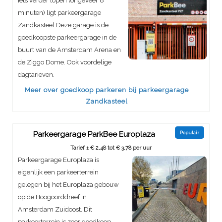
Iets verder lopen (ongeveer 8
minuten) ligt parkeergarage
Zandkasteel Deze garage is de
goedkoopste parkeergarage in de
buurt van de Amsterdam Arena en
de Ziggo Dome. Ook voordelige
dagtarieven.
Meer over goedkoop parkeren bij parkeergarage
Zandkasteel
Parkeergarage ParkBee Europlaza
Populair
Tarief ± € 2,48 tot € 3,78 per uur
Parkeergarage Europlaza is
eigenlijk een parkeerterrein
gelegen bij het Europlaza gebouw
op de Hoogoorddreef in
Amsterdam Zuidoost. Dit
parkeerterrein is zeer goedkoop,