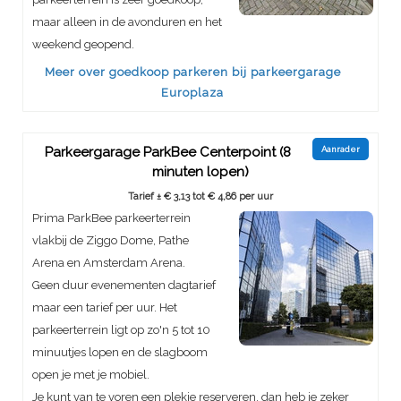
maar alleen in de avonduren en het
weekend geopend.
Meer over goedkoop parkeren bij parkeergarage
Europlaza
Parkeergarage ParkBee Centerpoint (8
Aanrader
minuten lopen)
Tarief ± € 3,13 tot € 4,86 per uur
Prima ParkBee parkeerterrein
vlakbij de Ziggo Dome, Pathe
Arena en Amsterdam Arena.
Geen duur evenementen dagtarief
maar een tarief per uur. Het
parkeerterrein ligt op zo'n 5 tot 10
minuutjes lopen en de slagboom
open je met je mobiel.
Je kunt van te voren een plekje reserveren, dan heb je zeker