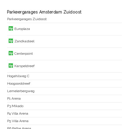
Parkeergarages Amsterdam Zuidoost
Parkeergarages Zuidoost
Europlaza
Zandkasteel
Centerpoint
Karspeldreef
Hogehilweg C
Hoogoorddreef
Lemelerbergweg
P1 Arena
P3 Mikado
P4 Villa Arena
P5 Villa Arena
P6 Pathe Arena