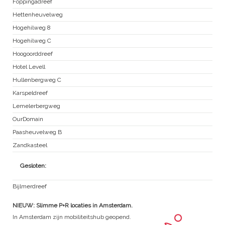
Foppingadreef
Hettenheuvelweg
Hogehilweg 8
Hogehilweg C
Hoogoorddreef
Hotel Levell
Hullenbergweg C
Karspeldreef
Lemelerbergweg
OurDomain
Paasheuvelweg B
Zandkasteel
Gesloten:
Bijlmerdreef
NIEUW: Slimme P+R locaties in Amsterdam.
In Amsterdam zijn mobiliteitshub geopend.