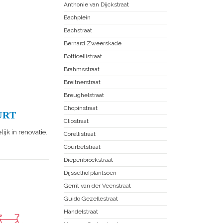
Anthonie van Dijckstraat
Bachplein
Bachstraat
Bernard Zweerskade
Botticellistraat
Brahmsstraat
Breitnerstraat
Breughelstraat
Chopinstraat
URT
Cliostraat
ijk in renovatie.
Corellistraat
Courbetstraat
Diepenbrockstraat
Dijsselhofplantsoen
Gerrit van der Veenstraat
Guido Gezellestraat
Händelstraat