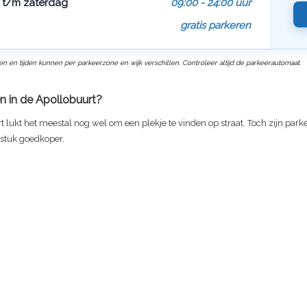
t/m zaterdag
09:00 - 24:00 uur
gratis parkeren
ven en tijden kunnen per parkeerzone en wijk verschillen. Controleer altijd de parkeerautomaat.
n in de Apollobuurt?
t lukt het meestal nog wel om een plekje te vinden op straat. Toch zijn par
 stuk goedkoper.