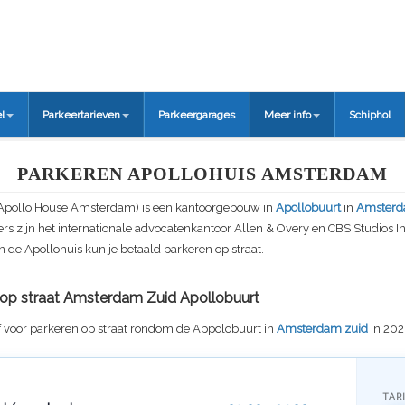
l
Parkeertarieven
Parkeergarages
Meer info
Schiphol
PARKEREN APOLLOHUIS AMSTERDAM
(Apollo House Amsterdam) is een kantoorgebouw in
Apollobuurt
in
Amsterd
rs zijn het internationale advocatenkantoor Allen & Overy en CBS Studios Int
de Apollohuis kun je betaald parkeren op straat.
f op straat Amsterdam Zuid Apollobuurt
f voor parkeren op straat rondom de Appolobuurt in
Amsterdam zuid
in 202
TAR