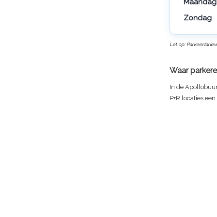
Maandag 
Zondag
Let op: Parkeertarie
Waar parkere
In de Apollobuur
P+R locaties een