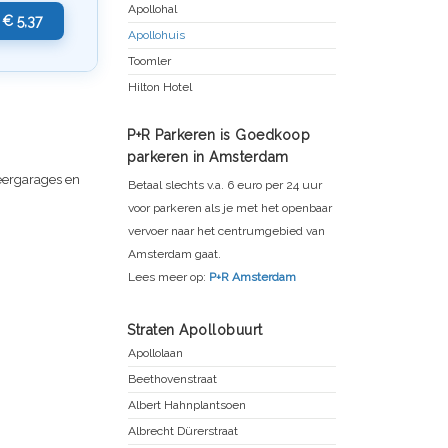
Apollohal
€ 5,37
Apollohuis
Toomler
Hilton Hotel
P+R Parkeren is Goedkoop
parkeren in Amsterdam
keergarages en
Betaal slechts v.a. 6 euro per 24 uur
voor parkeren als je met het openbaar
vervoer naar het centrumgebied van
Amsterdam gaat.
Lees meer op:
P+R Amsterdam
Straten Apollobuurt
Apollolaan
Beethovenstraat
Albert Hahnplantsoen
Albrecht Dürerstraat