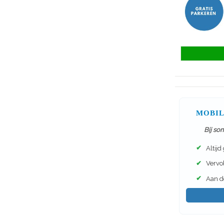
MOBIL
Bij so
✔
Altijd
✔
Vervol
✔
Aan de