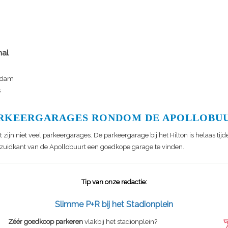
hal
rdam
s
RKEERGARAGES RONDOM DE APOLLOBU
 zijn niet veel parkeergarages. De parkeergarage bij het Hilton is helaas tijdel
e zuidkant van de Apollobuurt een goedkope garage te vinden.
Tip van onze redactie:
Slimme P+R bij het Stadionplein
Zéér goedkoop parkeren
vlakbij het stadionplein?