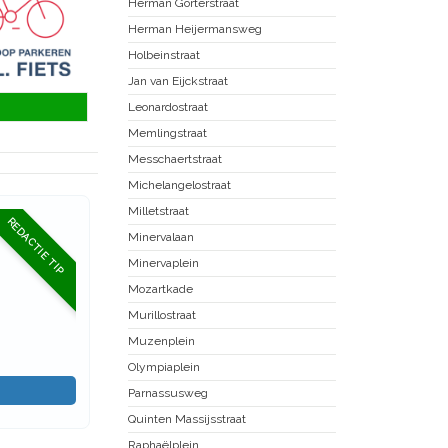
Herman Gorterstraat
Herman Heijermansweg
Holbeinstraat
Jan van Eijckstraat
Leonardostraat
Memlingstraat
Messchaertstraat
Michelangelostraat
Milletstraat
REDACTIE TIP
Minervalaan
Minervaplein
Mozartkade
Murillostraat
Muzenplein
Olympiaplein
Parnassusweg
Quinten Massijsstraat
Raphaëlplein