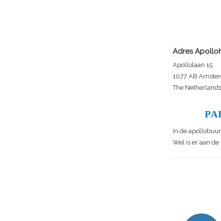
Adres Apollo
Apollolaan 15
1077 AB Amste
The Netherland
PA
In de apollobuurt
Wel is er aan d