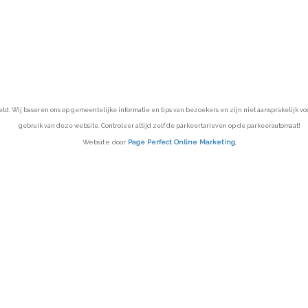
 Wij baseren ons op gemeentelijke informatie en tips van bezoekers en zijn niet aansprakelijk voor 
gebruik van deze website. Controleer altijd zelf de parkeertarieven op de parkeerautomaat!
Website door
Page Perfect Online Marketing
,