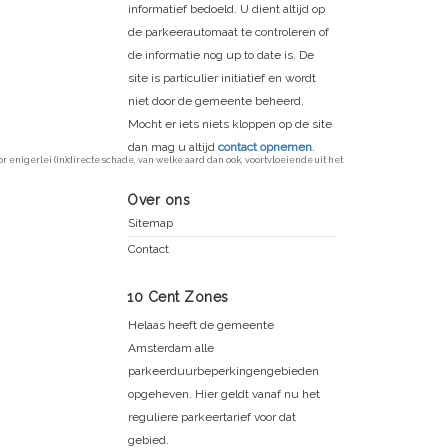
informatief bedoeld. U dient altijd op
de parkeerautomaat te controleren of
de informatie nog up to date is. De
site is particulier initiatief en wordt
niet door de gemeente beheerd.
Mocht er iets niets kloppen op de site
dan mag u altijd
contact opnemen
.
enigerlei (in)directe schade, van welke aard dan ook, voortvloeiende uit het
Over ons
Sitemap
Contact
10 Cent Zones
Helaas heeft de gemeente
Amsterdam alle
parkeerduurbeperkingengebieden
opgeheven. Hier geldt vanaf nu het
reguliere parkeertarief voor dat
gebied.