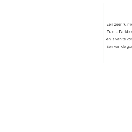
Een zeer ruim
Zuid is Parkbe
en is van te vo
Een van de goe