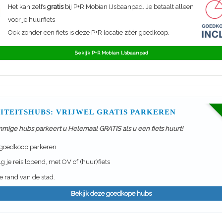
Het kan zelfs
gratis
bij P+R Mobian IJsbaanpad. Je betaalt alleen
voor je huurfiets
Ook zonder een fiets is deze P+R locatie zéér goedkoop.
Bekijk P+R Mobian IJsbaanpad
ITEITSHUBS: VRIJWEL GRATIS PARKEREN
mmige hubs parkeert u Helemaal GRATIS als u een fiets huurt!
 goedkoop parkeren
g je reis lopend, met OV of (huur)fiets
 rand van de stad.
Bekijk deze goedkope hubs