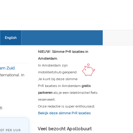
English
NIEUW: Slimme P+R locaties in
Amsterdam.
In Amsterdam zijn
am Zuid
.
mobiliteitshub geopend.
ernational. In
Je kunt bij deze slimme
P+R locaties in Amsterdam
gratis
parkeren
als je een (elektrische) fiets
reserveert.
Onze redactie is super enthousiast.
6.
Bekijk deze slimme P+R locaties
Veel bezocht Apollobuurt
IEF PER UUR