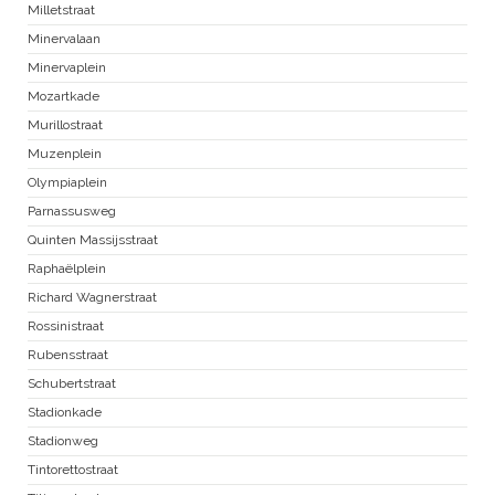
Milletstraat
Minervalaan
Minervaplein
Mozartkade
Murillostraat
Muzenplein
Olympiaplein
Parnassusweg
Quinten Massijsstraat
Raphaëlplein
Richard Wagnerstraat
Rossinistraat
Rubensstraat
Schubertstraat
Stadionkade
Stadionweg
Tintorettostraat