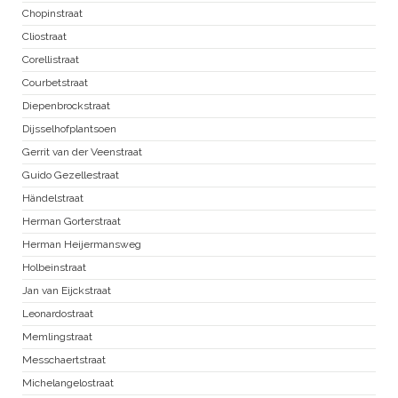
Chopinstraat
Cliostraat
Corellistraat
Courbetstraat
Diepenbrockstraat
Dijsselhofplantsoen
Gerrit van der Veenstraat
Guido Gezellestraat
Händelstraat
Herman Gorterstraat
Herman Heijermansweg
Holbeinstraat
Jan van Eijckstraat
Leonardostraat
Memlingstraat
Messchaertstraat
Michelangelostraat