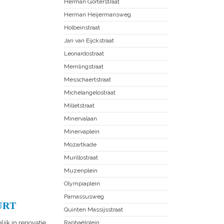
Herman Gorterstraat
Herman Heijermansweg
Holbeinstraat
Jan van Eijckstraat
Leonardostraat
Memlingstraat
Messchaertstraat
Michelangelostraat
Milletstraat
Minervalaan
Minervaplein
Mozartkade
Murillostraat
Muzenplein
Olympiaplein
Parnassusweg
URT
Quinten Massijsstraat
ijk in renovatie.
Raphaëlplein