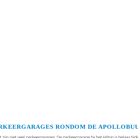
RKEERGARAGES RONDOM DE APOLLOBU
 zijn niet veel parkeergarages. De parkeergarage bij het Hilton is helaas tijdel