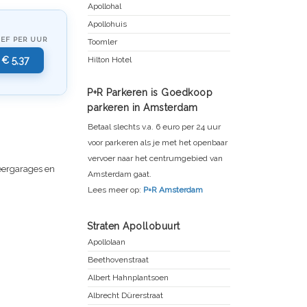
Apollohal
Apollohuis
IEF PER UUR
Toomler
€ 5,37
Hilton Hotel
P+R Parkeren is Goedkoop
parkeren in Amsterdam
Betaal slechts v.a. 6 euro per 24 uur
voor parkeren als je met het openbaar
vervoer naar het centrumgebied van
keergarages en
Amsterdam gaat.
Lees meer op:
P+R Amsterdam
Straten Apollobuurt
Apollolaan
Beethovenstraat
Albert Hahnplantsoen
Albrecht Dürerstraat