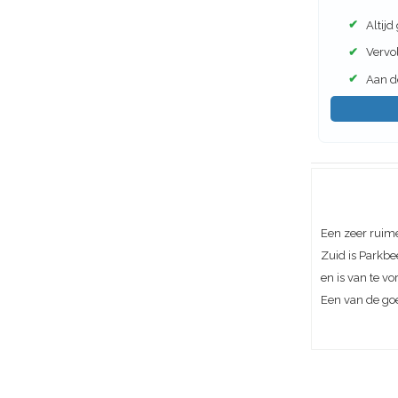
✔
Altijd
✔
Vervol
✔
Aan de
Een zeer ruim
Zuid is Parkbe
en is van te vo
Een van de goe