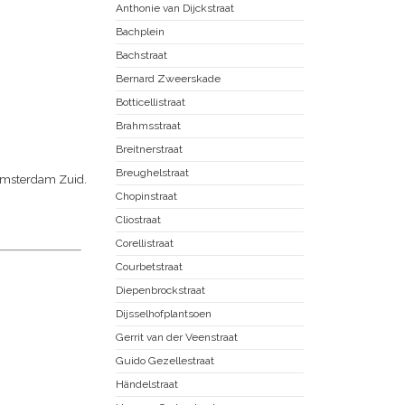
Anthonie van Dijckstraat
Bachplein
Bachstraat
Bernard Zweerskade
Botticellistraat
Brahmsstraat
Breitnerstraat
Breughelstraat
 Amsterdam Zuid.
Chopinstraat
Cliostraat
Corellistraat
Courbetstraat
Diepenbrockstraat
Dijsselhofplantsoen
Gerrit van der Veenstraat
Guido Gezellestraat
Händelstraat