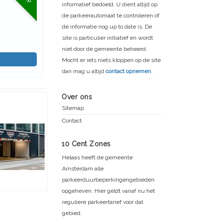
informatief bedoeld. U dient altijd op
de parkeerautomaat te controleren of
de informatie nog up to date is. De
site is particulier initiatief en wordt
niet door de gemeente beheerd.
Mocht er iets niets kloppen op de site
dan mag u altijd
contact opnemen
.
Over ons
Sitemap
Contact
10 Cent Zones
Helaas heeft de gemeente
Amsterdam alle
parkeerduurbeperkingengebieden
opgeheven. Hier geldt vanaf nu het
reguliere parkeertarief voor dat
gebied.