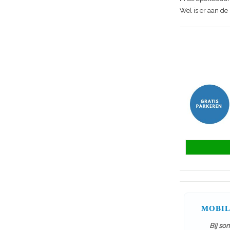
Wel is er aan d
MOBIL
Bij so