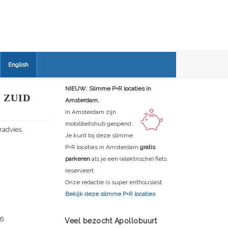
English
NIEUW: Slimme P+R locaties in
 ZUID
Amsterdam.
In Amsterdam zijn
mobiliteitshub geopend.
radvies.
Je kunt bij deze slimme
P+R locaties in Amsterdam
gratis
parkeren
als je een (elektrische) fiets
reserveert.
Onze redactie is super enthousiast.
Bekijk deze slimme P+R locaties
6.
Veel bezocht Apollobuurt