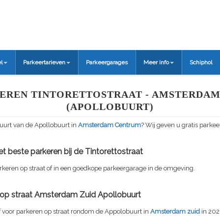
l
Parkeertarieven
Parkeergarages
Meer info
Schiphol
EREN TINTORETTOSTRAAT - AMSTERDAM
(APOLLOBUURT)
uurt van de Apollobuurt in
Amsterdam Centrum
? Wij geven u gratis parkee
t beste parkeren bij de Tintorettostraat
rkeren op straat of in een goedkope parkeergarage in de omgeving.
f op straat Amsterdam Zuid Apollobuurt
f voor parkeren op straat rondom de Appolobuurt in
Amsterdam zuid
in 202