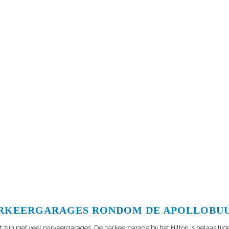
RKEERGARAGES RONDOM DE APOLLOBU
 zijn niet veel parkeergarages. De parkeergarage bij het Hilton is helaas tijdel