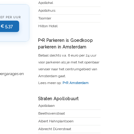
Apollohal
Apollohuis
IEF PER UUR
Toomler
€ 5,37
Hilton Hotel
P+R Parkeren is Goedkoop
parkeren in Amsterdam
Betaal slechts v.a. 6 euro per 24 uur
voor parkeren als je met het openbaar
vervoer naar het centrumgebied van
keergarages en
Amsterdam gaat.
Lees meer op:
P+R Amsterdam
Straten Apollobuurt
Apollolaan
Beethovenstraat
Albert Hahnplantsoen
Albrecht Dürerstraat