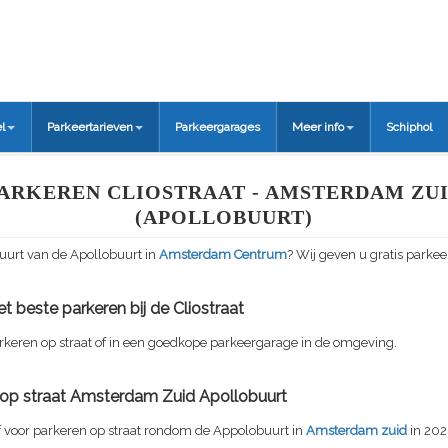
l
Parkeertarieven
Parkeergarages
Meer info
Schiphol
ARKEREN CLIOSTRAAT - AMSTERDAM ZU
(APOLLOBUURT)
uurt van de Apollobuurt in
Amsterdam Centrum
? Wij geven u gratis parkee
t beste parkeren bij de Cliostraat
rkeren op straat of in een goedkope parkeergarage in de omgeving.
f op straat Amsterdam Zuid Apollobuurt
f voor parkeren op straat rondom de Appolobuurt in
Amsterdam zuid
in 202