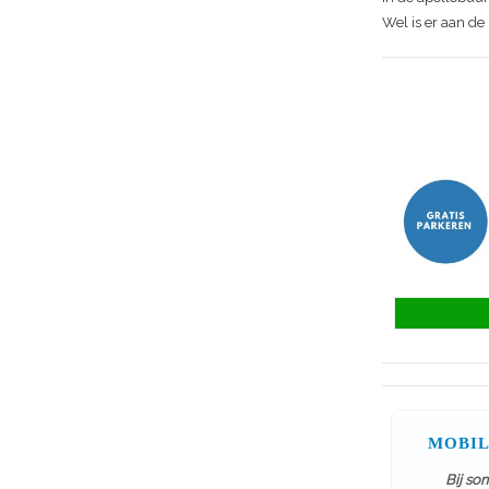
Wel is er aan d
MOBIL
Bij so