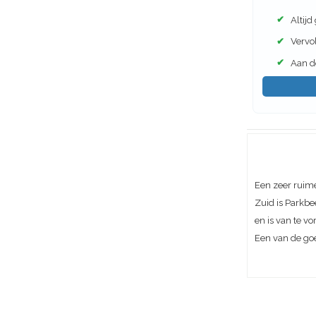
✔
Altijd
✔
Vervol
✔
Aan de
Een zeer ruim
Zuid is Parkbe
en is van te vo
Een van de goe