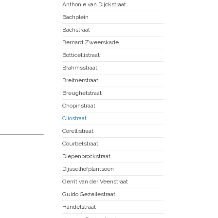
Anthonie van Dijckstraat
Bachplein
Bachstraat
Bernard Zweerskade
Botticellistraat
Brahmsstraat
Breitnerstraat
Breughelstraat
Chopinstraat
Cliostraat
Corellistraat
Courbetstraat
Diepenbrockstraat
Dijsselhofplantsoen
Gerrit van der Veenstraat
Guido Gezellestraat
Händelstraat