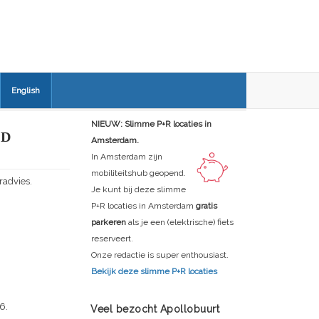
English
NIEUW: Slimme P+R locaties in
ID
Amsterdam.
In Amsterdam zijn
mobiliteitshub geopend.
radvies.
Je kunt bij deze slimme
P+R locaties in Amsterdam
gratis
parkeren
als je een (elektrische) fiets
reserveert.
Onze redactie is super enthousiast.
Bekijk deze slimme P+R locaties
6.
Veel bezocht Apollobuurt