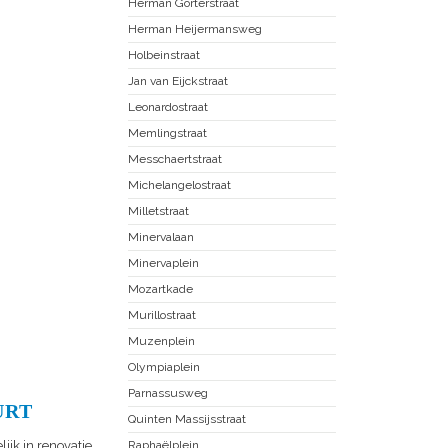
Herman Gorterstraat
Herman Heijermansweg
Holbeinstraat
Jan van Eijckstraat
Leonardostraat
Memlingstraat
Messchaertstraat
Michelangelostraat
Milletstraat
Minervalaan
Minervaplein
Mozartkade
Murillostraat
Muzenplein
Olympiaplein
Parnassusweg
URT
Quinten Massijsstraat
ijk in renovatie.
Raphaëlplein