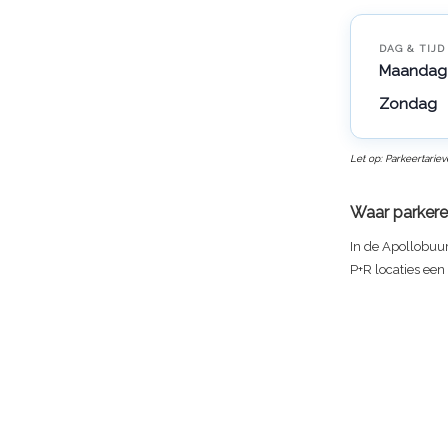
DAG & TIJD
Maandag 
Zondag
Let op: Parkeertarie
Waar parkere
In de Apollobuur
P+R locaties een