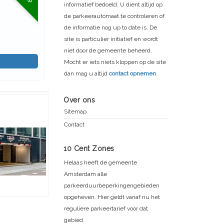
informatief bedoeld. U dient altijd op
de parkeerautomaat te controleren of
de informatie nog up to date is. De
site is particulier initiatief en wordt
niet door de gemeente beheerd.
Mocht er iets niets kloppen op de site
dan mag u altijd
contact opnemen
.
Over ons
Sitemap
Contact
10 Cent Zones
Helaas heeft de gemeente
Amsterdam alle
parkeerduurbeperkingengebieden
opgeheven. Hier geldt vanaf nu het
reguliere parkeertarief voor dat
gebied.