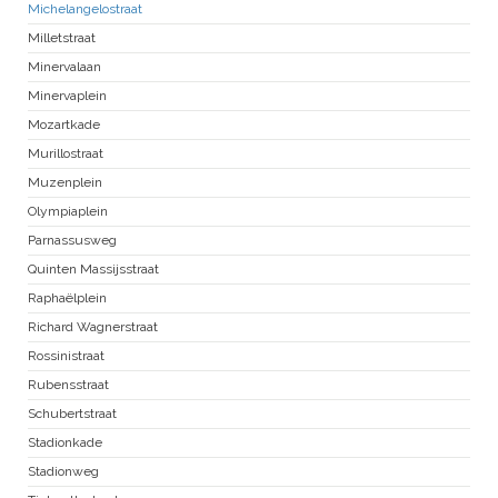
Michelangelostraat
Milletstraat
Minervalaan
Minervaplein
Mozartkade
Murillostraat
Muzenplein
Olympiaplein
Parnassusweg
Quinten Massijsstraat
Raphaëlplein
Richard Wagnerstraat
Rossinistraat
Rubensstraat
Schubertstraat
Stadionkade
Stadionweg