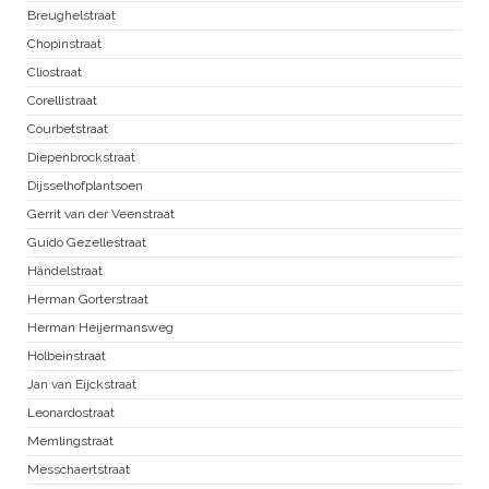
Breughelstraat
Chopinstraat
Cliostraat
Corellistraat
Courbetstraat
Diepenbrockstraat
Dijsselhofplantsoen
Gerrit van der Veenstraat
Guido Gezellestraat
Händelstraat
Herman Gorterstraat
Herman Heijermansweg
Holbeinstraat
Jan van Eijckstraat
Leonardostraat
Memlingstraat
Messchaertstraat