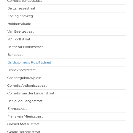
Cornelis Schuytstraat
De Lairessestraat
Koninginneweg
Hobbemakade
Van Baerlestraat
PC Hooftstraat
Balthasar Floriszstraat
Banstraat
Bartholomeus Ruloffsstraat
Bronckhorststraat
Concertgebouwplein
Cornelis Anthoniszstraat
Cornelis van der Lindenstraat
Daniël de Langestraat
Emmastraat
Frans van Mierisstraat
Gabriël Metsustraat
Gerard Terborgstraat