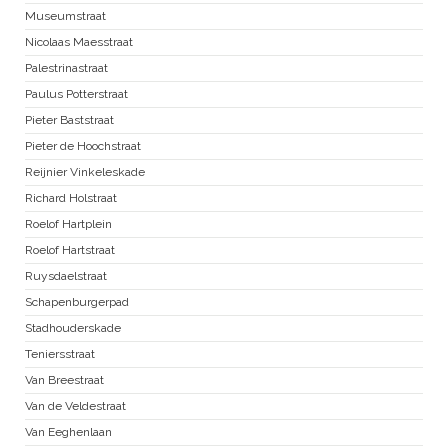
Museumstraat
Nicolaas Maesstraat
Palestrinastraat
Paulus Potterstraat
Pieter Baststraat
Pieter de Hoochstraat
Reijnier Vinkeleskade
Richard Holstraat
Roelof Hartplein
Roelof Hartstraat
Ruysdaelstraat
Schapenburgerpad
Stadhouderskade
Teniersstraat
Van Breestraat
Van de Veldestraat
Van Eeghenlaan