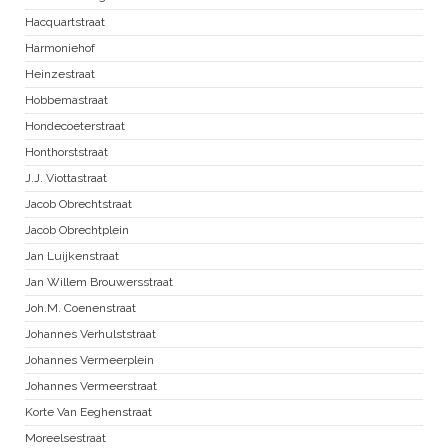
Hacquartstraat
Harmoniehof
Heinzestraat
Hobbemastraat
Hondecoeterstraat
Honthorststraat
J.J. Viottastraat
Jacob Obrechtstraat
Jacob Obrechtplein
Jan Luijkenstraat
Jan Willem Brouwersstraat
Joh.M. Coenenstraat
Johannes Verhulststraat
Johannes Vermeerplein
Johannes Vermeerstraat
Korte Van Eeghenstraat
Moreelsestraat