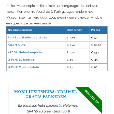
Bij het Museumplein zijn enkele parkeergarages. De tarieven
verschillen enorm. Vooral de Q-Park garages rondom het
Museumplein zijn erg duur. Loop je een klein stukje dan vindt je
een goedkope parkeergarage.
Naam parkeergarage
Tarief per uur
Per dag
ParkBee Stadhouderskade
€ 5,61
€ 54
Albert Cuyp
€ 6,96
€ 69,60
APCOA Heinekenplein
€ 7,20
€ 55,-
Q-Park Byzantium
€ 13
€ 45
Q-Park Museumplein
€ 13
€ 60
REDACTIE TIP
MOBILITEITSHUBS: VRIJWEL
GRATIS PARKEREN
Bij sommige hubs parkeert u Helemaal
GRATIS als u een fiets huurt!