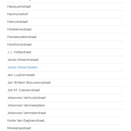
Hacquartstraat
Harmoniehof
Heinzestraat
Hobbemastraat
Hondecoeterstraat
Honthorststraat
J.J. Viottastraat
Jacob Obrechtstraat
Jacob Obrechtplein
Jan Luijkenstraat
Jan Willem Brouwersstraat
Joh.M. Coenenstraat
Johannes Verhulststraat
Johannes Vermeerplein
Johannes Vermeerstraat
Korte Van Eeghenstraat
Moreelsestraat