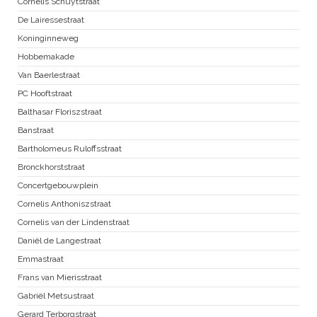
Cornelis Schuytstraat
De Lairessestraat
Koninginneweg
Hobbemakade
Van Baerlestraat
PC Hooftstraat
Balthasar Floriszstraat
Banstraat
Bartholomeus Ruloffsstraat
Bronckhorststraat
Concertgebouwplein
Cornelis Anthoniszstraat
Cornelis van der Lindenstraat
Daniël de Langestraat
Emmastraat
Frans van Mierisstraat
Gabriël Metsustraat
Gerard Terborgstraat