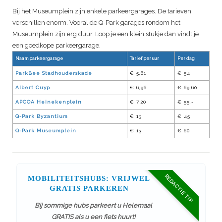
Bij het Museumplein zijn enkele parkeergarages. De tarieven
verschillen enorm. Vooral de Q-Park garages rondom het
Museumplein zijn erg duur. Loop je een klein stukje dan vindt je
een goedkope parkeergarage.
Naam parkeergarage
Tarief per uur
Per dag
ParkBee Stadhouderskade
€ 5,61
€ 54
Albert Cuyp
€ 6,96
€ 69,60
APCOA Heinekenplein
€ 7,20
€ 55,-
Q-Park Byzantium
€ 13
€ 45
Q-Park Museumplein
€ 13
€ 60
REDACTIE TIP
MOBILITEITSHUBS: VRIJWEL
GRATIS PARKEREN
Bij sommige hubs parkeert u Helemaal
GRATIS als u een fiets huurt!