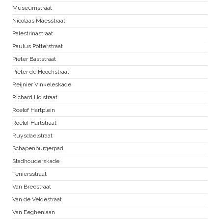
Museumstraat
Nicolaas Maesstraat
Palestrinastraat
Paulus Potterstraat
Pieter Baststraat
Pieter de Hoochstraat
Reijnier Vinkeleskade
Richard Holstraat
Roelof Hartplein
Roelof Hartstraat
Ruysdaelstraat
Schapenburgerpad
Stadhouderskade
Teniersstraat
Van Breestraat
Van de Veldestraat
Van Eeghenlaan