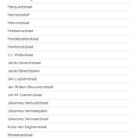
Hacquartstraat
Harmoniehof
Heinzestraat
Hobbemastraat
Hondecoeterstraat
Honthorststraat
J.J. Viottastraat
Jacob Obrechtstraat
Jacob Obrechtplein
Jan Luijkenstraat
Jan Willem Brouwersstraat
Joh.M. Coenenstraat
Johannes Verhulststraat
Johannes Vermeerplein
Johannes Vermeerstraat
Korte Van Eeghenstraat
Moreelsestraat