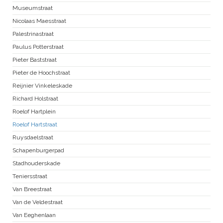
Museumstraat
Nicolaas Maesstraat
Palestrinastraat
Paulus Potterstraat
Pieter Baststraat
Pieter de Hoochstraat
Reijnier Vinkeleskade
Richard Holstraat
Roelof Hartplein
Roelof Hartstraat
Ruysdaelstraat
Schapenburgerpad
Stadhouderskade
Teniersstraat
Van Breestraat
Van de Veldestraat
Van Eeghenlaan