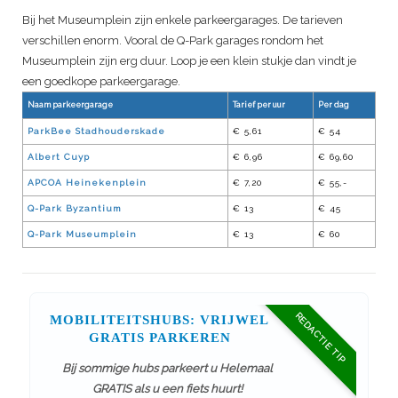
Bij het Museumplein zijn enkele parkeergarages. De tarieven
verschillen enorm. Vooral de Q-Park garages rondom het
Museumplein zijn erg duur. Loop je een klein stukje dan vindt je
een goedkope parkeergarage.
Naam parkeergarage
Tarief per uur
Per dag
ParkBee Stadhouderskade
€ 5,61
€ 54
Albert Cuyp
€ 6,96
€ 69,60
APCOA Heinekenplein
€ 7,20
€ 55,-
Q-Park Byzantium
€ 13
€ 45
Q-Park Museumplein
€ 13
€ 60
REDACTIE TIP
MOBILITEITSHUBS: VRIJWEL
GRATIS PARKEREN
Bij sommige hubs parkeert u Helemaal
GRATIS als u een fiets huurt!