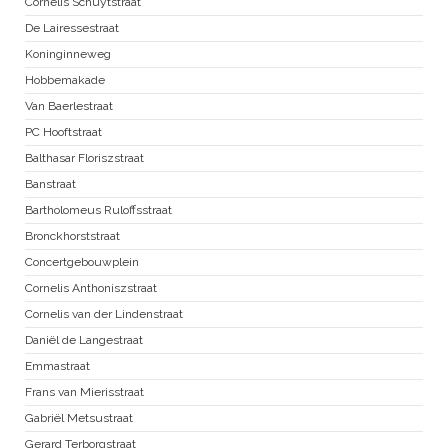
Cornelis Schuytstraat
De Lairessestraat
Koninginneweg
Hobbemakade
Van Baerlestraat
PC Hooftstraat
Balthasar Floriszstraat
Banstraat
Bartholomeus Ruloffsstraat
Bronckhorststraat
Concertgebouwplein
Cornelis Anthoniszstraat
Cornelis van der Lindenstraat
Daniël de Langestraat
Emmastraat
Frans van Mierisstraat
Gabriël Metsustraat
Gerard Terborgstraat