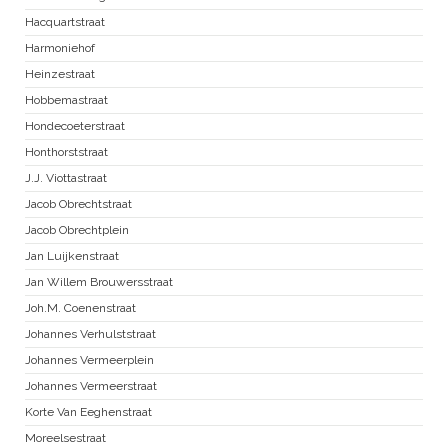
Hacquartstraat
Harmoniehof
Heinzestraat
Hobbemastraat
Hondecoeterstraat
Honthorststraat
J.J. Viottastraat
Jacob Obrechtstraat
Jacob Obrechtplein
Jan Luijkenstraat
Jan Willem Brouwersstraat
Joh.M. Coenenstraat
Johannes Verhulststraat
Johannes Vermeerplein
Johannes Vermeerstraat
Korte Van Eeghenstraat
Moreelsestraat