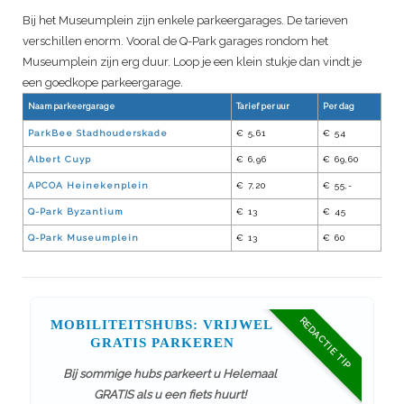
Bij het Museumplein zijn enkele parkeergarages. De tarieven
verschillen enorm. Vooral de Q-Park garages rondom het
Museumplein zijn erg duur. Loop je een klein stukje dan vindt je
een goedkope parkeergarage.
Naam parkeergarage
Tarief per uur
Per dag
ParkBee Stadhouderskade
€ 5,61
€ 54
Albert Cuyp
€ 6,96
€ 69,60
APCOA Heinekenplein
€ 7,20
€ 55,-
Q-Park Byzantium
€ 13
€ 45
Q-Park Museumplein
€ 13
€ 60
REDACTIE TIP
MOBILITEITSHUBS: VRIJWEL
GRATIS PARKEREN
Bij sommige hubs parkeert u Helemaal
GRATIS als u een fiets huurt!