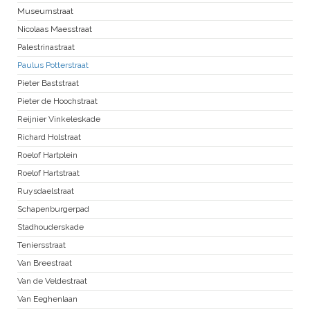
Museumstraat
Nicolaas Maesstraat
Palestrinastraat
Paulus Potterstraat
Pieter Baststraat
Pieter de Hoochstraat
Reijnier Vinkeleskade
Richard Holstraat
Roelof Hartplein
Roelof Hartstraat
Ruysdaelstraat
Schapenburgerpad
Stadhouderskade
Teniersstraat
Van Breestraat
Van de Veldestraat
Van Eeghenlaan