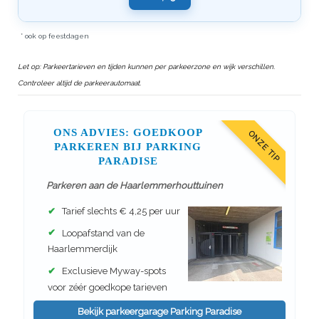
* ook op feestdagen
Let op: Parkeertarieven en tijden kunnen per parkeerzone en wijk verschillen.
Controleer altijd de parkeerautomaat.
ONS ADVIES: GOEDKOOP
ONZE TIP
PARKEREN BIJ PARKING
PARADISE
Parkeren aan de Haarlemmerhouttuinen
✔
Tarief slechts € 4,25 per uur
✔
Loopafstand van de
Haarlemmerdijk
✔
Exclusieve Myway-spots
voor zéér goedkope tarieven
Bekijk parkeergarage Parking Paradise