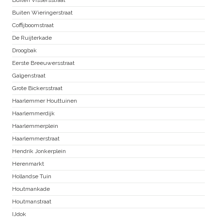
Buiten Vissersstraat
Buiten Wieringerstraat
Coffijboomstraat
De Ruijterkade
Droogbak
Eerste Breeuwersstraat
Galgenstraat
Grote Bickersstraat
Haarlemmer Houttuinen
Haarlemmerdijk
Haarlemmerplein
Haarlemmerstraat
Hendrik Jonkerplein
Herenmarkt
Hollandse Tuin
Houtmankade
Houtmanstraat
IJdok