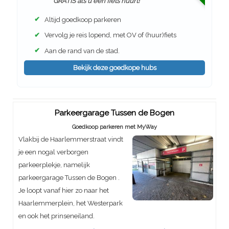
GRATIS als u een fiets huurt!
✔
Altijd goedkoop parkeren
✔
Vervolg je reis lopend, met OV of (huur)fiets
✔
Aan de rand van de stad.
Bekijk deze goedkope hubs
Parkeergarage Tussen de Bogen
Goedkoop parkeren met MyWay
Vlakbij de Haarlemmerstraat vindt
je een nogal verborgen
parkeerplekje, namelijk
parkeergarage Tussen de Bogen .
Je loopt vanaf hier zo naar het
Haarlemmerplein, het Westerpark
en ook het prinseneiland.