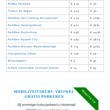
MyWay Paradise
€ 4,25
€ 30,-
Tussen de Bogen
€ 4,25
€ 30,-
ParkBee Van Limburg Stirumstraat
€ 4,79
€ 27,89
ParkBee Havengebouw
€ 5,02
€ 36,81
ParkBee Ruyterhuys
€ 5,58
€ 44,06
ParkBee Squash City
€ 5,69
€ 38,04
ParkBee Nieuwe Westerdokstraat
€ 7,13
€ 51,84
Interparking IJDock
€ 7,50
€ 50,-
Willemspoort
€ 9
€ 90
Q-Park Amsterdam Centraal Station
€ 14
€ 65
REDACTIE TIP
MOBILITEITSHUBS: VRIJWEL
GRATIS PARKEREN
Bij sommige hubs parkeert u Helemaal