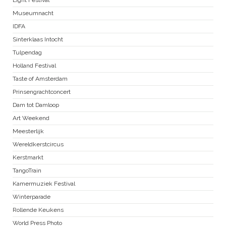
Museumnacht
IDFA
Sinterklaas Intocht
Tulpendag
Holland Festival
Taste of Amsterdam
Prinsengrachtconcert
Dam tot Damloop
Art Weekend
Meesterlijk
Wereldkerstcircus
Kerstmarkt
TangoTrain
Kamermuziek Festival
Winterparade
Rollende Keukens
World Press Photo