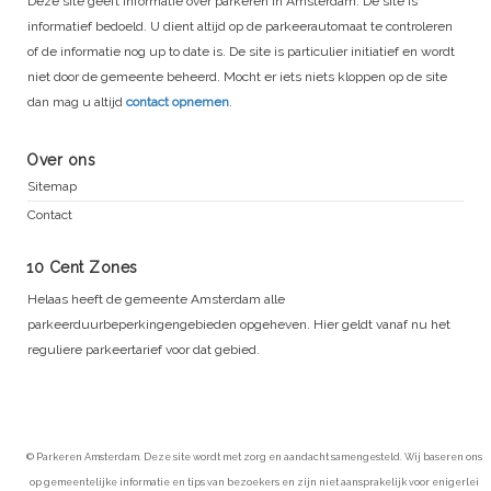
Deze site geeft informatie over parkeren in Amsterdam. De site is
informatief bedoeld. U dient altijd op de parkeerautomaat te controleren
of de informatie nog up to date is. De site is particulier initiatief en wordt
niet door de gemeente beheerd. Mocht er iets niets kloppen op de site
dan mag u altijd
contact opnemen
.
Over ons
Sitemap
Contact
10 Cent Zones
Helaas heeft de gemeente Amsterdam alle
parkeerduurbeperkingengebieden opgeheven. Hier geldt vanaf nu het
reguliere parkeertarief voor dat gebied.
© Parkeren Amsterdam. Deze site wordt met zorg en aandacht samengesteld. Wij baseren ons
op gemeentelijke informatie en tips van bezoekers en zijn niet aansprakelijk voor enigerlei