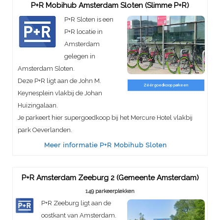
P+R Mobihub Amsterdam Sloten (Slimme P+R)
P+R Sloten is een
P+R locatie in
Amsterdam
gelegen in
Amsterdam Sloten.
Deze P+R ligt aan de John M.
Zéér goedkoop parkeen
Keynesplein vlakbij de Johan
Huizingalaan.
Je parkeert hier supergoedkoop bij het Mercure Hotel vlakbij
park Oeverlanden.
Meer informatie P+R Mobihub Sloten
P+R Amsterdam Zeeburg 2 (Gemeente Amsterdam)
149 parkeerplekken
P+R Zeeburg ligt aan de
oostkant van Amsterdam.