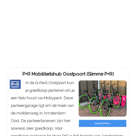
P+R Mobiliteitshub Oostpoort (Slimme P+R)
In de Q-Park Oostpoort kun
je goedkoop parkeren als je
een fiets huurt via Mobypark. Deze
parkeergarage ligt om de hoek van
de middenweg in Amsterdam
Oost. De parkeertarieven zijn hier
Incusief Fiets
sowieso zeer goedkoop. Voor
goedkoop parkeren bij deze P+R is het bezoek aan Amsterdam