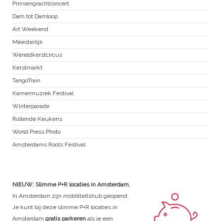
Prinsengrachtconcert
Dam tot Damloop
Art Weekend
Meesterlijk
Wereldkerstcircus
Kerstmarkt
TangoTrain
Kamermuziek Festival
Winterparade
Rollende Keukens
World Press Photo
Amsterdams Roots Festival
NIEUW: Slimme P+R locaties in Amsterdam.
In Amsterdam zijn mobiliteitshub geopend.
Je kunt bij deze slimme P+R locaties in
Amsterdam
gratis parkeren
als je een