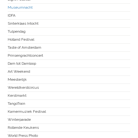
Museumnacht
IDFA
Sinterklaas Intocht
Tulpendag
Holland Festival
Taste of Amsterdam
Prinsengrachtconcert
Dam tot Damloop
Art Weekend
Meesterlijk
Wereldkerstcircus
Kerstmarkt
TangoTrain
Kamermuziek Festival
Winterparade
Rollende Keukens
World Press Photo