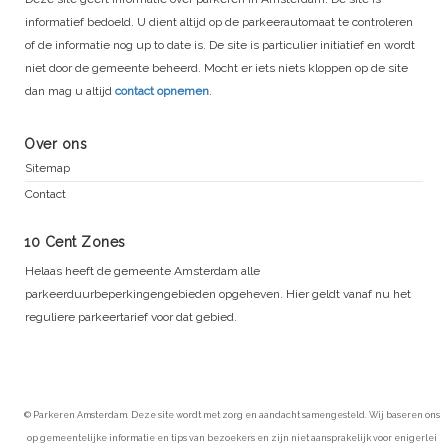
informatief bedoeld. U dient altijd op de parkeerautomaat te controleren
of de informatie nog up to date is. De site is particulier initiatief en wordt
niet door de gemeente beheerd. Mocht er iets niets kloppen op de site
dan mag u altijd
contact opnemen
.
Over ons
Sitemap
Contact
10 Cent Zones
Helaas heeft de gemeente Amsterdam alle
parkeerduurbeperkingengebieden opgeheven. Hier geldt vanaf nu het
reguliere parkeertarief voor dat gebied.
© Parkeren Amsterdam. Deze site wordt met zorg en aandacht samengesteld. Wij baseren ons
op gemeentelijke informatie en tips van bezoekers en zijn niet aansprakelijk voor enigerlei