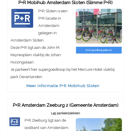
P+R Mobihub Amsterdam Sloten (Slimme P+R)
P+R Sloten is een
P+R locatie in
Amsterdam
gelegen in
Amsterdam Sloten.
Deze P+R ligt aan de John M.
Zéér goedkoop parkeen
Keynesplein vlakbij de Johan
Huizingalaan.
Je parkeert hier supergoedkoop bij het Mercure Hotel vlakbij
park Oeverlanden.
Meer informatie P+R Mobihub Sloten
P+R Amsterdam Zeeburg 2 (Gemeente Amsterdam)
149 parkeerplekken
P+R Zeeburg ligt aan de
oostkant van Amsterdam.