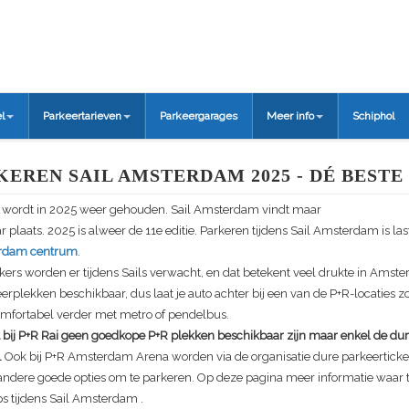
l
Parkeertarieven
Parkeergarages
Meer info
Schiphol
KEREN SAIL AMSTERDAM 2025 - DÉ BESTE 
wordt in 2025 weer gehouden. Sail Amsterdam vindt maar
aar plaats. 2025 is alweer de 11e editie. Parkeren tijdens
Sail Amsterdam
is la
rdam centrum
.
ers worden er tijdens Sails verwacht, en dat betekent veel drukte in Amster
erplekken beschikbaar, dus laat je auto achter bij een van de P+R-locaties zo
omfortabel verder met metro of pendelbus.
t bij P+R Rai geen goedkope P+R plekken beschikbaar zijn maar enkel de dur
.
Ook bij P+R Amsterdam Arena worden via de organisatie dure parkeertick
 andere goede opties om te parkeren. Op deze pagina meer informatie waar 
s tijdens
Sail Amsterdam
.