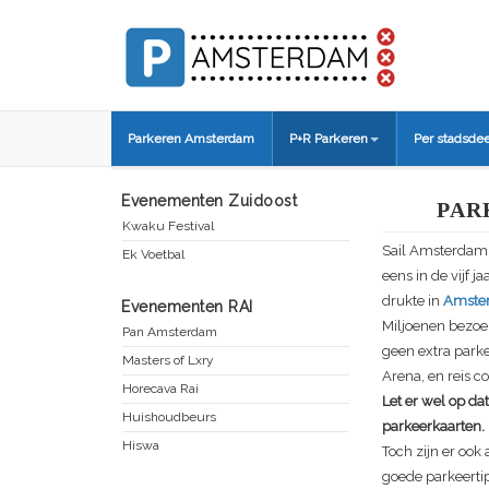
Parkeren Amsterdam
P+R Parkeren
Per stadsdee
Evenementen Zuidoost
PAR
Kwaku Festival
Sail Amsterdam
Ek Voetbal
eens in de vijf j
drukte in
Amste
Evenementen RAI
Miljoenen bezoek
Pan Amsterdam
geen extra parke
Masters of Lxry
Arena, en reis c
Horecava Rai
Let er wel op da
Huishoudbeurs
parkeerkaarten. 
Hiswa
Toch zijn er ook
goede parkeertip