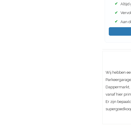
✔
Altijd
✔
Vervol
✔
Aan de
Wij hebben ee
Parkeergarage 
Dappermarkt, A
vanaf hier pri
Er zijn bepaal
supergoedkoo