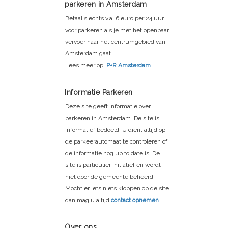
parkeren in Amsterdam
Betaal slechts v.a. 6 euro per 24 uur
voor parkeren als je met het openbaar
vervoer naar het centrumgebied van
Amsterdam gaat.
Lees meer op:
P+R Amsterdam
Informatie Parkeren
Deze site geeft informatie over
parkeren in Amsterdam. De site is
informatief bedoeld. U dient altijd op
de parkeerautomaat te controleren of
de informatie nog up to date is. De
site is particulier initiatief en wordt
niet door de gemeente beheerd.
Mocht er iets niets kloppen op de site
dan mag u altijd
contact opnemen
.
Over ons