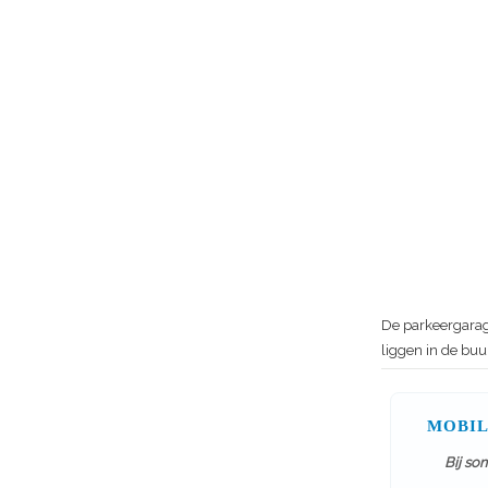
De parkeergarage
liggen in de buu
MOBIL
Bij so