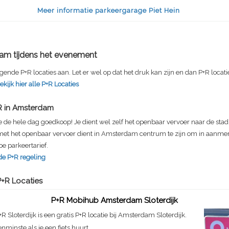
Meer informatie parkeergarage Piet Hein
am tijdens het evenement
gende P+R locaties aan. Let er wel op dat het druk kan zijn en dan P+R locatie
ekijk hier alle P+R Locaties
R in Amsterdam
je de hele dag goedkoop! Je dient wel zelf het openbaar vervoer naar de stad
 met het openbaar vervoer dient in Amsterdam centrum te zijn om in aanme
e parkeertarief.
de P+R regeling
+R Locaties
P+R Mobihub Amsterdam Sloterdijk
+R Sloterdijk is een gratis P+R locatie bij Amsterdam Sloterdijk.
enminste als je een fiets huurt.