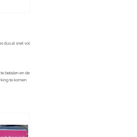
s dus al snel vol
 te betalen en de
rking te komen