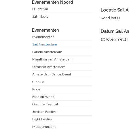
Evenementen Noord
IJ Festival
Locatie
Sail 
24H Noord
Rond het IJ
Evenementen
Datum
Sail 
Evenementen
20 tot en met 2
Sail Amsterdam
Parade Amsterdam
Marathon van Amsterdam
Uitmarkt Amsterdam
Amsterdam Dance Event
Cinekid
Pride
Fashion Week
Grachtenfestival
Jordaan Festival
Light Festival
Museumnacht