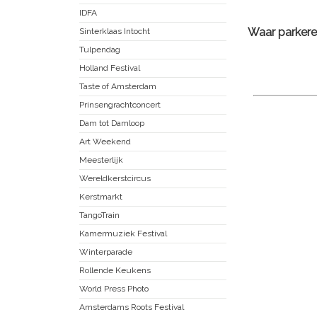
IDFA
Waar parkere
Sinterklaas Intocht
Tulpendag
Holland Festival
Taste of Amsterdam
Prinsengrachtconcert
Dam tot Damloop
Art Weekend
Meesterlijk
Wereldkerstcircus
Kerstmarkt
TangoTrain
Kamermuziek Festival
Winterparade
Rollende Keukens
World Press Photo
Amsterdams Roots Festival