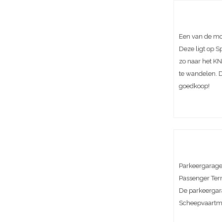
Een van de mo
Deze ligt op S
zo naar het KN
te wandelen. D
goedkoop!
Parkeergarage 
Passenger Term
De parkeergar
Scheepvaartmu