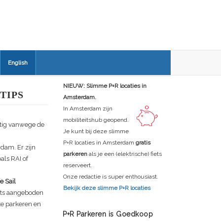
English
NIEUW: Slimme P+R locaties in
TIPS
Amsterdam.
In Amsterdam zijn
mobiliteitshub geopend.
stig vanwege de
Je kunt bij deze slimme
P+R locaties in Amsterdam
gratis
dam. Er zijn
parkeren
als je een (elektrische) fiets
als RAI of
reserveert.
Onze redactie is super enthousiast.
e Sail
Bekijk deze slimme P+R locaties
ets aangeboden
te parkeren en
P+R Parkeren is Goedkoop